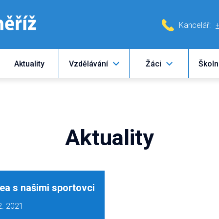
Kancelář:
Aktuality
Vzdělávání
Žáci
Školn
Aktuality
ea s našimi sportovci
2. 2021