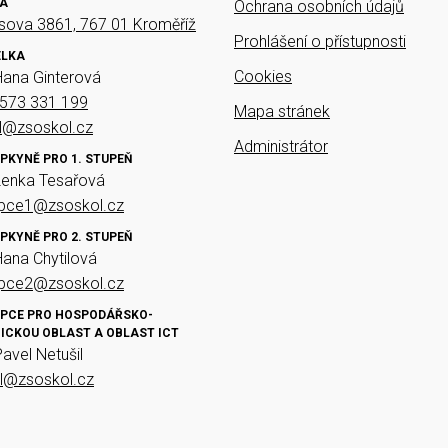
A
Ochrana osobních údajů
ova 3861, 767 01 Kroměříž
Prohlášení o přístupnosti
ELKA
Cookies
Hana Ginterová
573 331 199
Mapa stránek
el@zsoskol.cz
Administrátor
PKYNĚ PRO 1. STUPEŇ
Lenka Tesařová
upce1@zsoskol.cz
PKYNĚ PRO 2. STUPEŇ
Hana Chytilová
upce2@zsoskol.cz
PCE PRO HOSPODÁŘSKO-
ICKOU OBLAST A OBLAST ICT
Pavel Netušil
il@zsoskol.cz