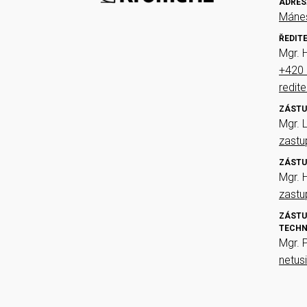
ADRES
Mánes
ŘEDIT
Mgr. 
+420 
redit
ZÁSTU
Mgr. 
zast
ZÁSTU
Mgr. 
zast
ZÁSTU
TECHN
Mgr. 
netus