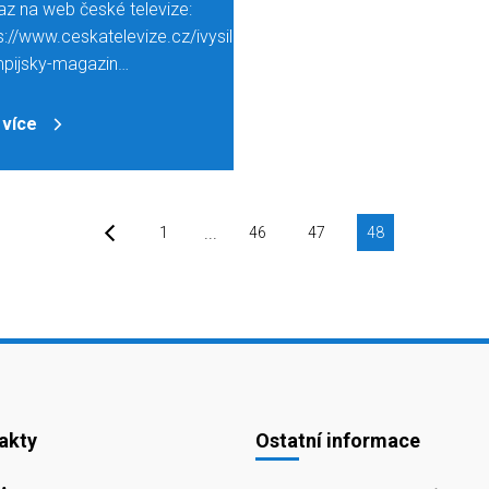
z na web české televize:
s://www.ceskatelevize.cz/ivysilani/10321897020-
mpijsky-magazin…
 více
...
1
46
47
48
akty
Ostatní informace