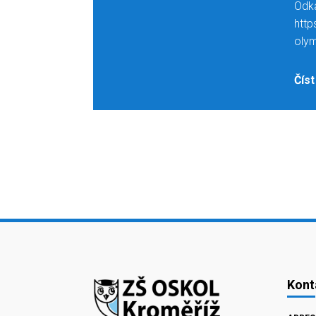
Odka
http
oly
Číst
Kont