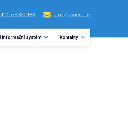
+420 573 331 188
skola@zsoskol.cz
í informační systém
Kontakty