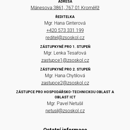
ADRESA
Mánesova 3861, 767 01 Kroměříž
ŘEDITELKA
Mgr. Hana Ginterová
+420 573 331 199
reditel@zsoskol.cz
ZÁSTUPKYNĚ PRO 1. STUPEŇ
Mgr. Lenka Tesařová
zastupce1@zsoskol.cz
ZÁSTUPKYNĚ PRO 2. STUPEŇ
Mgr. Hana Chytilová
zastupce2@zsoskol.cz
ZÁSTUPCE PRO HOSPODÁŘSKO-TECHNICKOU OBLAST A
OBLAST ICT
Mgr. Pavel Netušil
netusil@zsoskol.cz
Ostatní informace