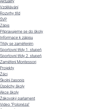
Aktuality
Vzdělávání
Rozvrhy tříd
ŠVP
Zápis
Připravujeme se do školy
Informace k zápisu
Třídy se zaměřením
Sportovní třídy 1. stupeň
Sportovní třídy 2. stupeň
Zaměření Montessori
Projekty
Žáci
Školní časopis
Úspěchy školy
Akce školy
Žákovský parlament
Video "Polonéza"