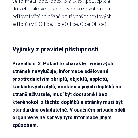
ve formátu .doc, .docx, .xls, .xlsx, .ppt, .pptx a
dalších. Takovéto soubory dokáže zobrazit a
editovat většina běžně používaných textových
editorů (MS Office, LibreOffice, OpenOffice).
Výjimky z pravidel přístupnosti
Pravidlo č. 3: Pokud to charakter webových
stránek nevylučuje, informace sdělované
prostřednictvím skriptů, objektů, appletů,
kaskádových stylů, cookies a jiných doplňků na
straně uživatele, musí být dostupné i bez
kteréhokoli z těchto doplňků a stránky musí být
standardně ovladatelné. V opačném případě sdělí
orgán veřejné správy tyto informace jiným
způsobem.