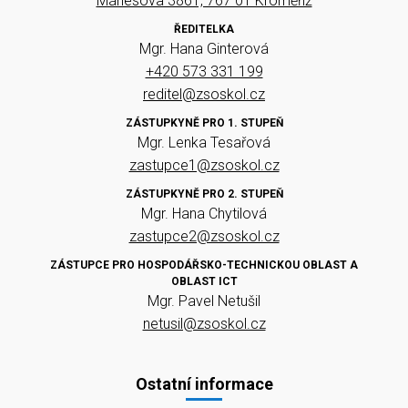
Mánesova 3861, 767 01 Kroměříž
ŘEDITELKA
Mgr. Hana Ginterová
+420 573 331 199
reditel@zsoskol.cz
ZÁSTUPKYNĚ PRO 1. STUPEŇ
Mgr. Lenka Tesařová
zastupce1@zsoskol.cz
ZÁSTUPKYNĚ PRO 2. STUPEŇ
Mgr. Hana Chytilová
zastupce2@zsoskol.cz
ZÁSTUPCE PRO HOSPODÁŘSKO-TECHNICKOU OBLAST A
OBLAST ICT
Mgr. Pavel Netušil
netusil@zsoskol.cz
Ostatní informace