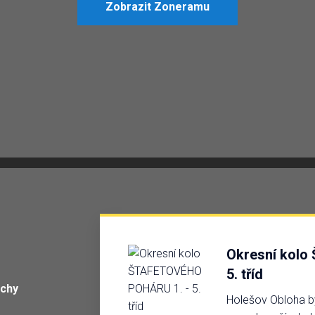
Zobrazit Zoneramu
Okresní kol
5. tříd
ěchy
Holešov Obloha byl