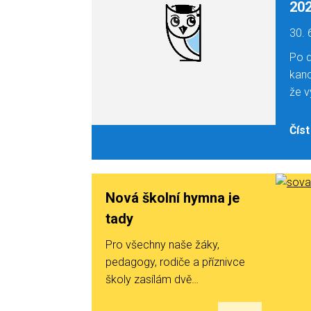
20
30. 
Po 
kanc
že v
Číst
Nová školní hymna je
tady
Pro všechny naše žáky,
pedagogy, rodiče a příznivce
školy zasílám dvě…