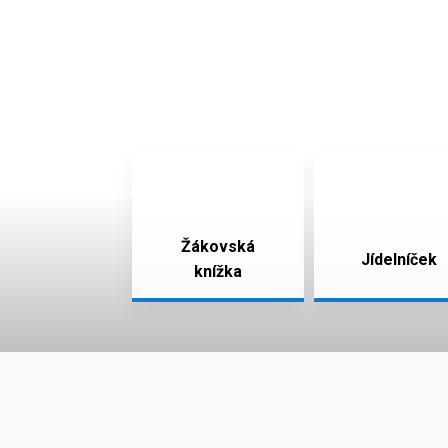
Žákovská
Jídelníček
knížka