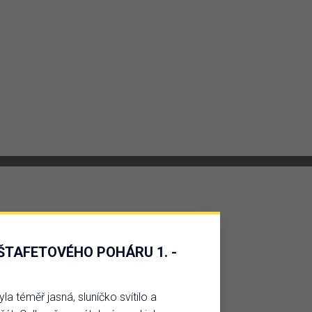
o ŠTAFETOVÉHO POHÁRU 1. -
a téměř jasná, sluníčko svítilo a