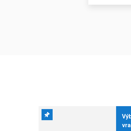
Výb
vra