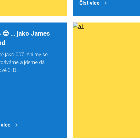
Číst více
B 😎 … jako James
nd
ně jako 007. Ani my se
zdáváme a jdeme dál…
ově 3. B…
 více