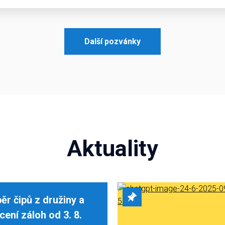
Další pozvánky
Aktuality
ěr čipů z družiny a
cení záloh od 3. 8.