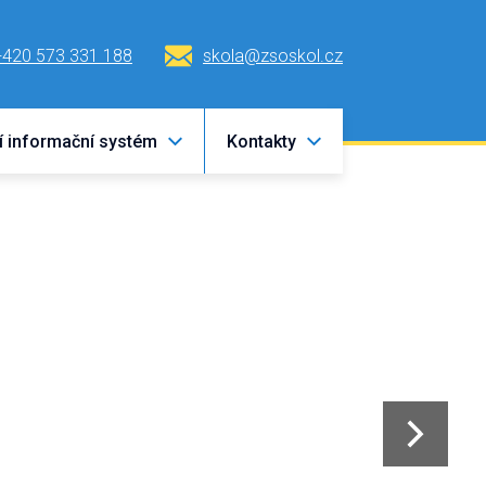
+420 573 331 188
skola@zsoskol.cz
í informační systém
Kontakty