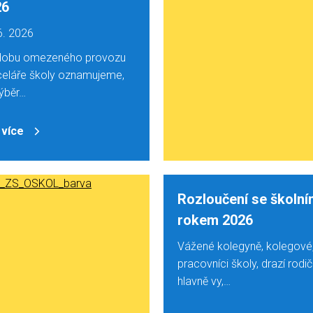
26
6. 2026
dobu omezeného provozu
eláře školy oznamujeme,
ýběr…
 více
Rozloučení se školn
rokem 2026
Vážené kolegyně, kolegové
pracovníci školy, drazí rodi
hlavně vy,…