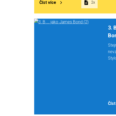
Číst více
2x
3. 
Bo
Stej
nev
Styl
Číst