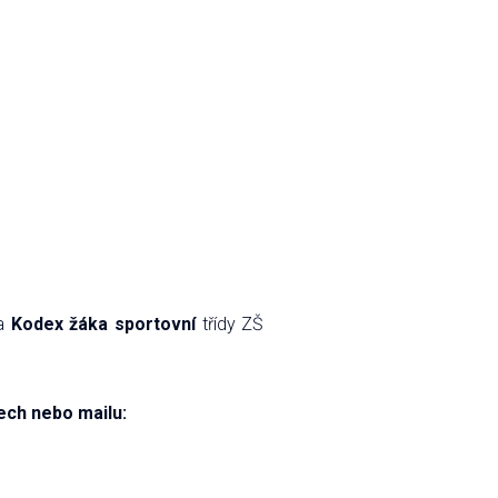
 a
Kodex žáka sportovní
třídy ZŠ
ech nebo mailu: