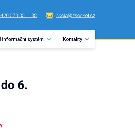
+420 573 331 188
skola@zsoskol.cz
í informační systém
Kontakty
 do 6.
DY