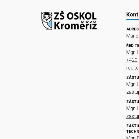
Kont
ADRES
Mánes
ŘEDIT
Mgr. 
+420 
redit
ZÁSTU
Mgr. 
zast
ZÁSTU
Mgr. 
zast
ZÁSTU
TECHN
Mgr. 