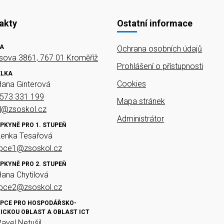
akty
Ostatní informace
A
Ochrana osobních údajů
ova 3861, 767 01 Kroměříž
Prohlášení o přístupnosti
ELKA
Cookies
Hana Ginterová
573 331 199
Mapa stránek
el@zsoskol.cz
Administrátor
PKYNĚ PRO 1. STUPEŇ
Lenka Tesařová
upce1@zsoskol.cz
PKYNĚ PRO 2. STUPEŇ
Hana Chytilová
upce2@zsoskol.cz
PCE PRO HOSPODÁŘSKO-
ICKOU OBLAST A OBLAST ICT
Pavel Netušil