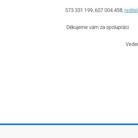
573 331 199, 607 004 458,
redit
Děkujeme vám za sp
Vedení ZŠ O