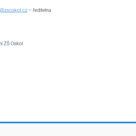
el@zsoskol.cz
– ředitelna
olupráci
skol