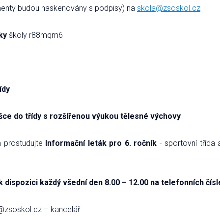
menty budou naskenovány s podpisy) na
skola@zsoskol.cz
ky
školy r88mqm6
ídy
ášce do třídy s rozšířenou výukou tělesné výchovy
m prostudujte
Informační leták pro 6. ročník
- sportovní třída
dispozici každý všední den 8.00 – 12.00 na telefonních čísl
@zsoskol.cz – kancelář