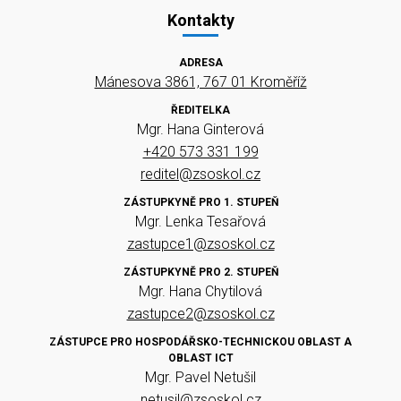
Kontakty
ADRESA
Mánesova 3861, 767 01 Kroměříž
ŘEDITELKA
Mgr. Hana Ginterová
+420 573 331 199
reditel@zsoskol.cz
ZÁSTUPKYNĚ PRO 1. STUPEŇ
Mgr. Lenka Tesařová
zastupce1@zsoskol.cz
ZÁSTUPKYNĚ PRO 2. STUPEŇ
Mgr. Hana Chytilová
zastupce2@zsoskol.cz
ZÁSTUPCE PRO HOSPODÁŘSKO-TECHNICKOU OBLAST A
OBLAST ICT
Mgr. Pavel Netušil
netusil@zsoskol.cz