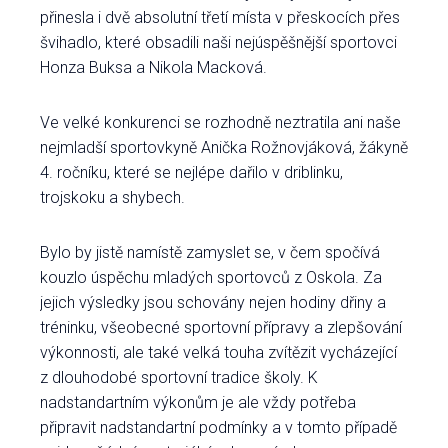
přinesla i dvě absolutní třetí místa v přeskocích přes
švihadlo, které obsadili naši nejúspěšnější sportovci
Honza Buksa a Nikola Macková.
Ve velké konkurenci se rozhodně neztratila ani naše
nejmladší sportovkyně Anička Rožnovjáková, žákyně
4. ročníku, které se nejlépe dařilo v driblinku,
trojskoku a shybech.
Bylo by jistě namístě zamyslet se, v čem spočívá
kouzlo úspěchu mladých sportovců z Oskola. Za
jejich výsledky jsou schovány nejen hodiny dřiny a
tréninku, všeobecné sportovní přípravy a zlepšování
výkonnosti, ale také velká touha zvítězit vycházející
z dlouhodobé sportovní tradice školy. K
nadstandartním výkonům je ale vždy potřeba
připravit nadstandartní podmínky a v tomto případě