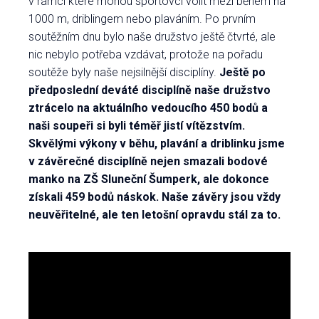
v rámci které mohou sportovci volit mezi během na
1000 m, driblingem nebo plaváním. Po prvním
soutěžním dnu bylo naše družstvo ještě čtvrté, ale
nic nebylo potřeba vzdávat, protože na pořadu
soutěže byly naše nejsilnější disciplíny.
Ještě po
předposlední deváté disciplíně naše družstvo
ztrácelo na aktuálního vedoucího 450 bodů a
naši soupeři si byli téměř jistí vítězstvím.
Skvělými výkony v běhu, plavání a driblinku jsme
v závěrečné disciplíně nejen smazali bodové
manko na ZŠ Sluneční Šumperk, ale dokonce
získali 459 bodů náskok. Naše závěry jsou vždy
neuvěřitelné, ale ten letošní opravdu stál za to.