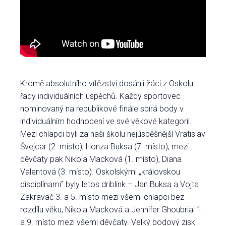
Kromě absolutního vítězství dosáhli žáci z Oskolu
řady individuálních úspěchů. Každý sportovec
nominovaný na republikové finále sbírá body v
individuálním hodnocení ve své věkové kategorii.
Mezi chlapci byli za naši školu nejúspěšnější Vratislav
Švejcar (2. místo), Honza Buksa (7. místo), mezi
děvčaty pak Nikola Macková (1. místo), Diana
Valentová (3. místo). Oskolskými „královskou
disciplínami“ byly letos driblink – Jan Buksa a Vojta
Zakravač 3. a 5. místo mezi všemi chlapci bez
rozdílu věku, Nikola Macková a Jennifer Ghoubrial 1.
a 9. místo mezi všemi děvčaty. Velký bodový zisk