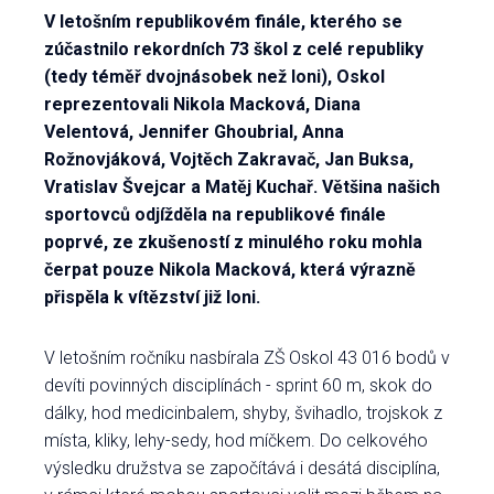
V letošním republikovém finále, kterého se
zúčastnilo rekordních 73 škol z celé republiky
(tedy téměř dvojnásobek než loni), Oskol
reprezentovali Nikola Macková, Diana
Velentová, Jennifer Ghoubrial, Anna
Rožnovjáková, Vojtěch Zakravač, Jan Buksa,
Vratislav Švejcar a Matěj Kuchař. Většina našich
sportovců odjížděla na republikové finále
poprvé, ze zkušeností z minulého roku mohla
čerpat pouze Nikola Macková, která výrazně
přispěla k vítězství již loni.
V letošním ročníku nasbírala ZŠ Oskol 43 016 bodů v
devíti povinných disciplínách - sprint 60 m, skok do
dálky, hod medicinbalem, shyby, švihadlo, trojskok z
místa, kliky, lehy-sedy, hod míčkem. Do celkového
výsledku družstva se započítává i desátá disciplína,