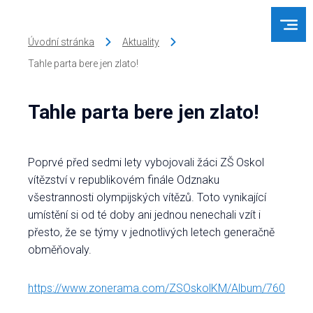
Úvodní stránka
Aktuality
Tahle parta bere jen zlato!
Tahle parta bere jen zlato!
Poprvé před sedmi lety vybojovali žáci ZŠ Oskol
vítězství v republikovém finále Odznaku
všestrannosti olympijských vítězů. Toto vynikající
umístění si od té doby ani jednou nenechali vzít i
přesto, že se týmy v jednotlivých letech generačně
obměňovaly.
https://www.zonerama.com/ZSOskolKM/Album/7602863