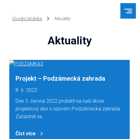
Úvodní stránka
Aktuality
Aktuality
Projekt – Podzámecká zahrada
8. 6. 2022
Dne 3. června 2022 proběhl na naší škole
projektový den s názvem Podzámecká zahrada.
Zúčastnili se…
Číst více