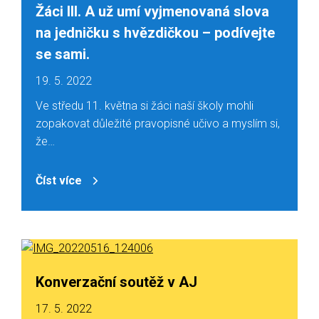
Žáci III. A už umí vyjmenovaná slova
na jedničku s hvězdičkou – podívejte
se sami.
19. 5. 2022
Ve středu 11. května si žáci naší školy mohli
zopakovat důležité pravopisné učivo a myslím si,
že…
Číst více
Konverzační soutěž v AJ
17. 5. 2022