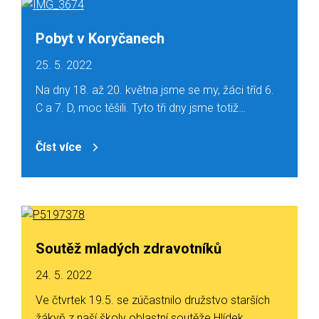
Pobyt v Koryčanech
25. 5. 2022
Na dny 18. až 20. května jsme se my, žáci tříd 6.
C a 7. D, moc těšili. Tyto tři dny jsme totiž…
Číst více
Soutěž mladých zdravotníků
24. 5. 2022
Ve čtvrtek 19.5. se zúčastnilo družstvo starších
žákyň z naší školy oblastní soutěže Hlídek