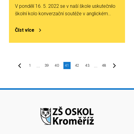
V pondělí 16. 5. 2022 se v naší škole uskutečnilo
školní kolo konverzační soutěže v anglickém…
Číst více
...
...
1
39
40
41
42
43
48