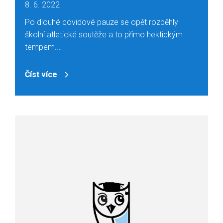
8. 6. 2022
Po dlouhé covidové pauze se opět rozběhly
školní atletické soutěže a to přímo hektickým
tempem.…
Číst více