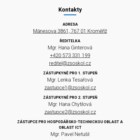
Kontakty
ADRESA
Mánesova 3861, 767 01 Kroměříž
ŘEDITELKA
Mgr. Hana Ginterová
+420 573 331 199
reditel@zsoskol.cz
ZÁSTUPKYNĚ PRO 1. STUPEŇ
Mgr. Lenka Tesařová
zastupce1@zsoskol.cz
ZÁSTUPKYNĚ PRO 2. STUPEŇ
Mgr. Hana Chytilová
zastupce2@zsoskol.cz
ZÁSTUPCE PRO HOSPODÁŘSKO-TECHNICKOU OBLAST A
OBLAST ICT
Mgr. Pavel Netušil