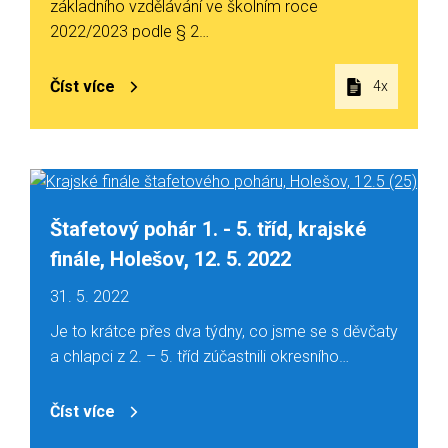
základního vzdělávání ve školním roce
2022/2023 podle § 2…
Číst více
4x
Štafetový pohár 1. - 5. tříd, krajské
finále, Holešov, 12. 5. 2022
31. 5. 2022
Je to krátce přes dva týdny, co jsme se s děvčaty
a chlapci z 2. – 5. tříd zúčastnili okresního…
Číst více