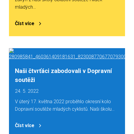
mladých…
Číst více
Naši čtvrťáci zabodovali v Dopravní
soutěži
24. 5. 2022
V úterý 17. května 2022 proběhlo okresní kolo
Dopravní soutěže mladých cyklistů. Naši školu…
Číst více