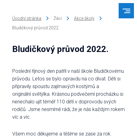
Úvodní stránka
Žáci
Akce školy
Bludičkový průvod 2022.
Bludičkový průvod 2022.
Poslední říjnový den patřil v naší škole Bludičkovému
průvodu. Letos se bylo opravdu na co dívat. Děti si
připravily spoustu zajímavých kostýmů a
originální světýlka. Krásnou podvečerní procházku si
nenechalo ujít téměř 110 dětí v doprovodu svých
rodičů. Jsme nesmírně rádi, že je nás každým rokem
víc a víc.
Všem moc děkujeme a těšíme se zase za rok.