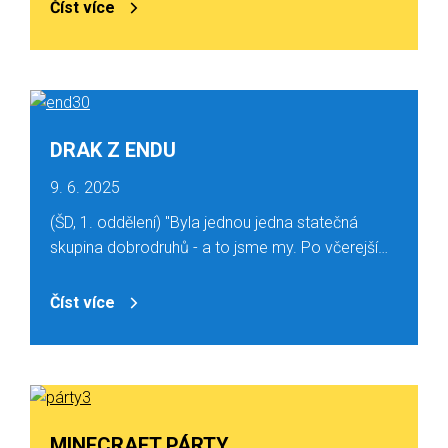
Číst více
DRAK Z ENDU
9. 6. 2025
(ŠD, 1. oddělení) "Byla jednou jedna statečná
skupina dobrodruhů - a to jsme my. Po včerejší…
Číst více
MINECRAFT PÁRTY