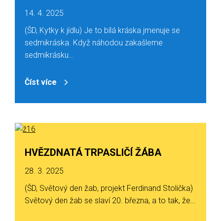
14. 4. 2025
(ŠD, Kytky k jídlu) Je to bílá kráska jmenuje se
sedmikráska. Když náhodou zakašleme
sedmikrásku…
Číst více
HVĚZDNATÁ TRPASLIČÍ ŽÁBA
28. 3. 2025
(ŠD, Světový den žab, projekt Ferdinand Stolička)
Světový den žab se slaví 20. března, a to tak, že…