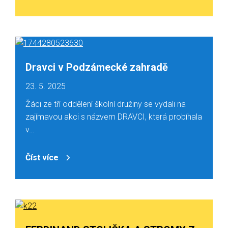
Dravci v Podzámecké zahradě
23. 5. 2025
Žáci ze tří oddělení školní družiny se vydali na
zajímavou akci s názvem DRAVCI, která probíhala
v…
Číst více