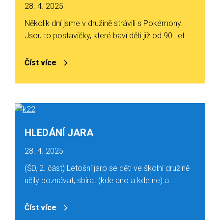
28. 4. 2025
Několik dní jsme v družině strávili s Pokémony.
Jsou to postavičky, které baví děti již od 90. let …
Číst více
HLEDÁNÍ JARA
28. 4. 2025
(ŠD, 2. část) Letošní jaro se děti ve školní družině
učily poznávat, sbírat (kde ano a kde ne) a…
Číst více