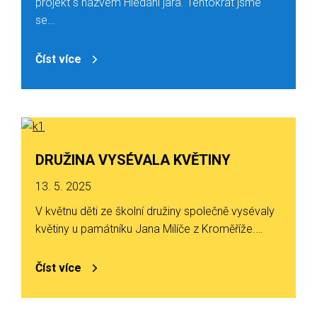
projekt s názvem Hledání jara. Tentokrát jsme
se…
Číst více
DRUŽINA VYSÉVALA KVĚTINY
13. 5. 2025
V květnu děti ze školní družiny společně vysévaly
květiny u památníku Jana Milíče z Kroměříže.…
Číst více