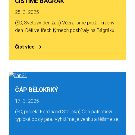
ČISTÍME BÁGRÁK
25. 3. 2025
(ŠD, Světový den žab) Včera jsme prožili krásný
den. Děti ve třech týmech posbíraly na Bágráku…
Číst více
ČÁP BĚLOKRKÝ
17. 3. 2025
(ŠD, projekt Ferdinand Stolička) Čáp patří mezi
typické posly jara. Vyhlížíme je venku a těšíme se,
…