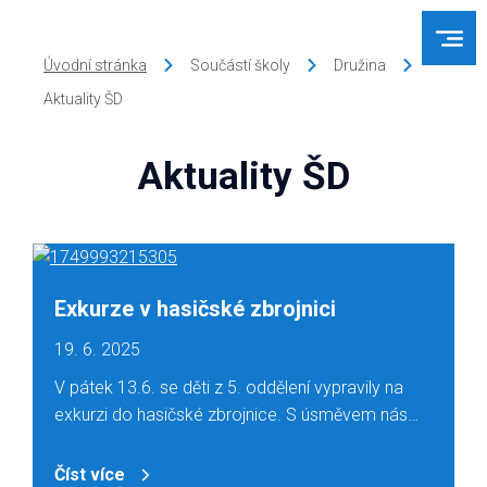
Úvodní stránka
Součástí školy
Družina
Aktuality ŠD
Aktuality ŠD
Exkurze v hasičské zbrojnici
19. 6. 2025
V pátek 13.6. se děti z 5. oddělení vypravily na
exkurzi do hasičské zbrojnice. S úsměvem nás…
Číst více