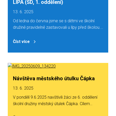
LÍPA (ŠD, 1. oddělení)
13. 6. 2025
Od ledna do června jsme se s dětmi ve školní
družině pravidelně zastavovali u lípy před školou.…
Číst více
Návštěva městského útulku Čápka
13. 6. 2025
V pondělí 9.6.2025 navštívili žáci ze 6. oddělení
školní družiny městský útulek Čápka. Cílem…