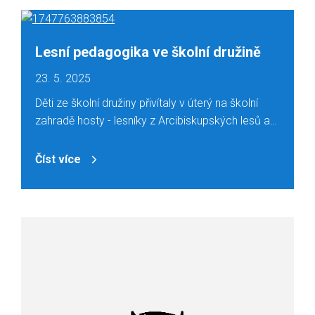
Lesní pedagogika ve školní družině
23. 5. 2025
Děti ze školní družiny přivítaly v úterý na školní
zahradě hosty - lesníky z Arcibiskupských lesů a…
Číst více