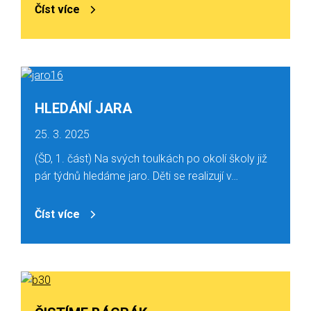
Číst více
HLEDÁNÍ JARA
25. 3. 2025
(ŠD, 1. část) Na svých toulkách po okolí školy již
pár týdnů hledáme jaro. Děti se realizují v…
Číst více