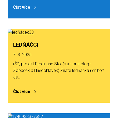
Číst více
LEDŇÁČCI
7. 3. 2025
(ŠD, projekt Ferdinand Stolička - ornitolog -
Zobáček a Hnědohlávek) Znáte ledňáčka říčního?
Je…
Číst více