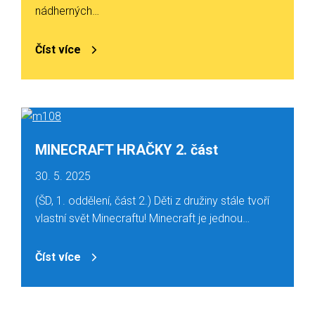
nádherných…
Číst více
MINECRAFT HRAČKY 2. část
30. 5. 2025
(ŠD, 1. oddělení, část 2.) Děti z družiny stále tvoří
vlastní svět Minecraftu! Minecraft je jednou…
Číst více