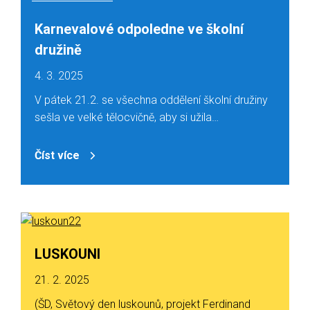
Karnevalové odpoledne ve školní
družině
4. 3. 2025
V pátek 21.2. se všechna oddělení školní družiny
sešla ve velké tělocvičně, aby si užila…
Číst více
LUSKOUNI
21. 2. 2025
(ŠD, Světový den luskounů, projekt Ferdinand