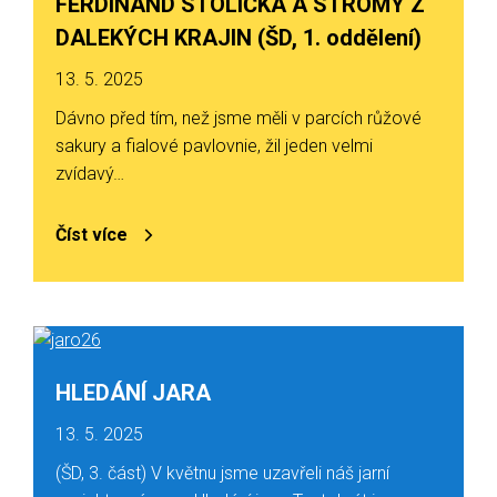
FERDINAND STOLIČKA A STROMY Z
DALEKÝCH KRAJIN (ŠD, 1. oddělení)
13. 5. 2025
Dávno před tím, než jsme měli v parcích růžové
sakury a fialové pavlovnie, žil jeden velmi
zvídavý…
Číst více
HLEDÁNÍ JARA
13. 5. 2025
(ŠD, 3. část) V květnu jsme uzavřeli náš jarní