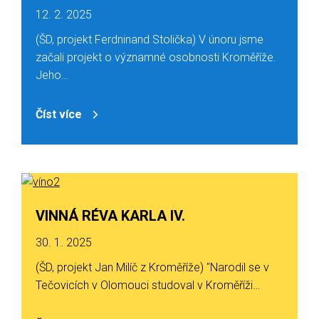
12. 2. 2025
(ŠD, projekt Ferdninand Stolička) V únoru jsme
začali projekt o významné osobnosti Kroměříže.
Jeho…
Číst více
VINNÁ RÉVA KARLA IV.
30. 1. 2025
(ŠD, projekt Jan Milíč z Kroměříže) "Narodil se v
Tečovicích v Olomouci studoval v Kroměříži…