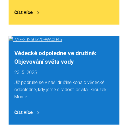
Číst více
Vědecké odpoledne ve družině:
Objevování světa vody
23. 5. 2025
Již podruhé se v naší družině konalo vědecké
odpoledne, kdy jsme s radostí přivítali kroužek
Monte…
Číst více