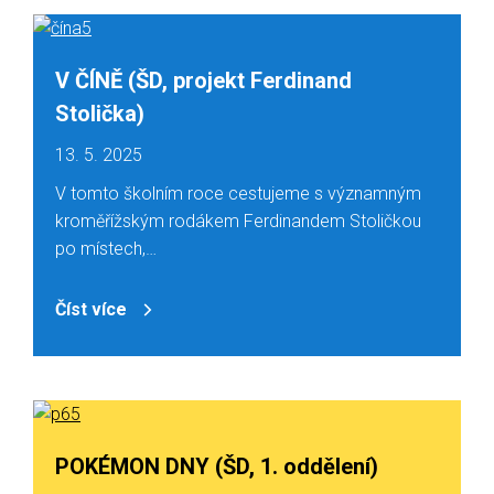
V ČÍNĚ (ŠD, projekt Ferdinand
Stolička)
13. 5. 2025
V tomto školním roce cestujeme s významným
kroměřížským rodákem Ferdinandem Stoličkou
po místech,…
Číst více
POKÉMON DNY (ŠD, 1. oddělení)