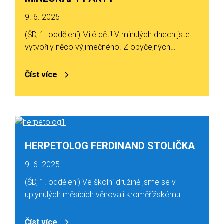
9. 6. 2025
(ŠD, 1. oddělení) Milé děti! V minulých dnech jste
vytvořily něco výjimečného. Z obyčejných…
Číst více
HERPETOLOG FERDINAND STOLIČKA
9. 6. 2025
(ŠD, 1. oddělení) Ve školní družině jsme se v
uplynulých měsících věnovali kroměřížskému…
Číst více