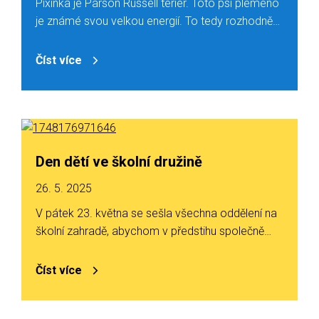
Pixinka je Parson Russell teriér. Toto psí plemeno
je známé svou velkou energií. To tedy rozhodně…
Číst více
Den dětí ve školní družině
26. 5. 2025
V pátek 23. května se sešla všechna oddělení na
školní zahradě, abychom v předstihu společně…
Číst více