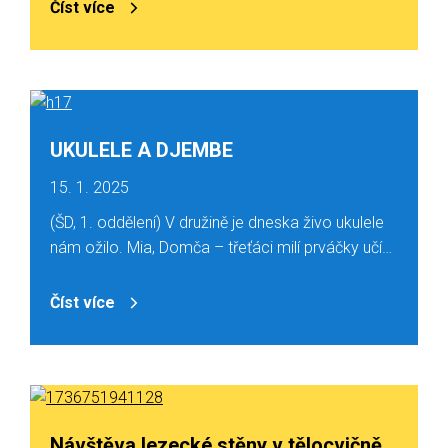
Číst více
UKULELE A DJEMBE
15. 1. 2025
(ŠD, 1. oddělení) V družině je dneska živo ukulele
nám ožilo. Mia, Domča – třeťáci milí prváčky učí…
Číst více
Návštěva lezecké stěny v tělocvičně