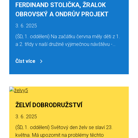
FERDINAND STOLIČKA, ŽRALOK
OBROVSKÝ A ONDRŮV PROJEKT
3. 6. 2025
(ŠD, 1. oddělení) Na začátku června měly děti z 1.
a 2. třídy v naší družině výjimečnou návštěvu -…
Číst více
ŽELVÍ DOBRODRUŽSTVÍ
3. 6. 2025
(ŠD, 1. oddělení) Světový den želv se slaví 23.
května. Má upozornit na problémy těchto