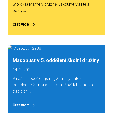
Stolička) Máme v družině luskouny! Mají těla
pokrytá…
Číst více
Masopust v 5. oddělení školní družiny
14. 2. 2025
V našem oddělení jsme již minulý pátek
odpoledne žili masopustem. Povídali jsme si o
tradicích,…
Číst více