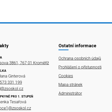
akty
Ostatní informace
A
Ochrana osobních údajů
ova 3861, 767 01 Kroměříž
Prohlášení o přístupnosti
ELKA
Cookies
Hana Ginterová
573 331 199
Mapa stránek
el@zsoskol.cz
Administrátor
PKYNĚ PRO 1. STUPEŇ
Lenka Tesařová
upce1@zsoskol.cz