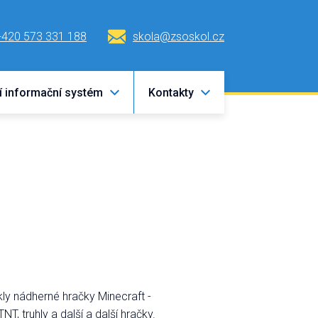
+420 573 331 188
skola@zsoskol.cz
í informační systém
Kontakty
kly nádherné hračky Minecraft -
NT, truhly a další a další hračky.