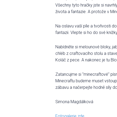
Všechny tyto hračky jste si navrhl
života a fantazie. A protože v Mi
Na oslavu vaší píle a tvořivosti d
fantazii. Vlepte si ho do své knížk
Nabídněte si melounové bloky, jabl
chléb z craftovacího stolu a stav
Koláč z pece. A nakonec je tu Bl
Zatancujme si "minecraftové" písn
Minecraftu budeme muset vstoupit
zábavu a načerpejte hodně síly do
Simona Magdálková
Fotogalerie zde