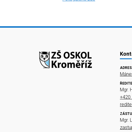
Kont
ADRES
Mánes
ŘEDIT
Mgr. 
+420 
redit
ZÁSTU
Mgr. 
zast