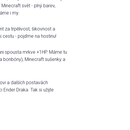
Minecraft svět - plný barev,
máme i my.
t za trpělivost, šikovnost a
aši cestu - pojďme na hostinu!
bí ani spousta mrkve +1HP. Máme tu
 a bonbóny), Minecraft sušenky a
vovi a dalších postavách
Ender Draka. Tak si užijte