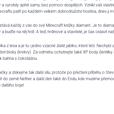
y a vyrobily úplně samy, bez pomoci dospělých. Vznikl váš vlastní 
necraftu patří po každém velkém dobrodružství hostina, dnes ji 
ostává každý z vás do své Minecraft knížky diamant. Je to diaman
y a buďte na něj hrdí. A teď, hrdinové a stavitelé, je čas oslavit n
ka z lesa a je tu i jedno vzácné zlaté jablko, které léčí. Nechy
ební bloky (krekry). Za odměnu ochutnejte také XP body (lentilky
ok bahna s čokoládou.
ičky a získejme tak další sílu, protože po přečtení příběhu o Ste
 do země Nether a další den také do Endu, kde musíme přemoci 
 dalšího boje!