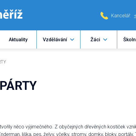
Kancelář:
Aktuality
Vzdělávání
Žáci
Školn
RTY
 PÁRTY
vytvořily něco výjimečného. Z obyčejných dřevěných kostiček vzni
nderman, liška, pes, želvy, včelky, stromy, domky, bloky, portály, T