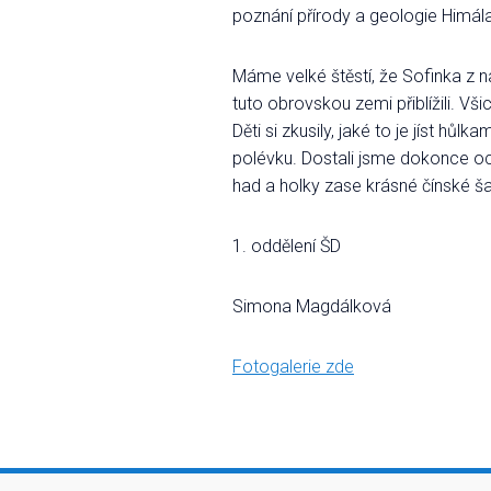
poznání přírody a geologie Himála
Máme velké štěstí, že Sofinka z n
tuto obrovskou zemi přiblížili. Vš
Děti si zkusily, jaké to je jíst h
polévku. Dostali jsme dokonce och
had a holky zase krásné čínské ša
1. oddělení ŠD
Simona Magdálková
Fotogalerie zde