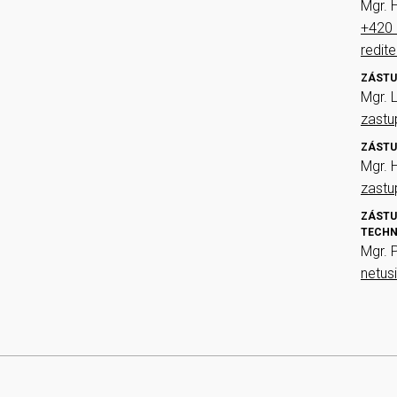
Mgr. 
+420 
redit
ZÁSTU
Mgr. 
zast
ZÁSTU
Mgr. 
zast
ZÁSTU
TECHN
Mgr. 
netus