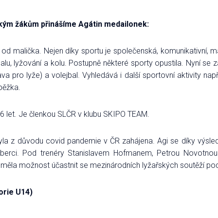
lkým žákům přinášíme Agátin medailonek:
od malička. Nejen díky sportu je společenská, komunikativní, má
ejbalu, lyžování a kolu. Postupně některé sporty opustila. Nyní se 
rava pro lyže) a volejbal. Vyhledává i další sportovní aktivity na
oběžka.
6 let. Je členkou SLČR v klubu SKIPO TEAM.
la z důvodu covid pandemie v ČR zahájena. Agi se díky výsl
iberci. Pod trenéry Stanislavem Hofmanem, Petrou Novotno
a měla možnost účastnit se mezinárodních lyžařských soutěží pod
orie U14)