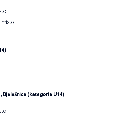
sto
3.místo
14)
 Bjelašnica (kategorie U14)
sto