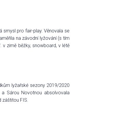
 smysl pro fair-play. Věnovala se
zaměřila na závodní lyžování (s tím
př. v zimě běžky, snowboard, v létě
edkům lyžařské sezony 2019/2020
u a Sárou Novotnou absolvovala
 záštitou FIS.