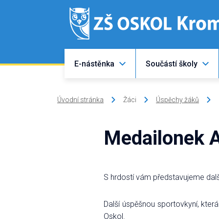
E-nástěnka
Součástí školy
Úvodní stránka
Žáci
Úspěchy žáků
Medailonek 
S hrdostí vám představujeme dalš
Další úspěšnou sportovkyní, kter
Oskol.