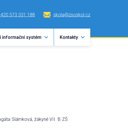
+420 573 331 188
skola@zsoskol.cz
í informační systém
Kontakty
 Agáta Slámková, žákyně VII. B ZŠ