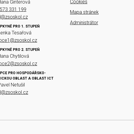
Cookies
Hana Ginterová
573 331 199
Mapa stránek
el@zsoskol.cz
Administrátor
PKYNĚ PRO 1. STUPEŇ
Lenka Tesařová
upce1@zsoskol.cz
PKYNĚ PRO 2. STUPEŇ
Hana Chytilová
upce2@zsoskol.cz
PCE PRO HOSPODÁŘSKO-
ICKOU OBLAST A OBLAST ICT
Pavel Netušil
il@zsoskol.cz