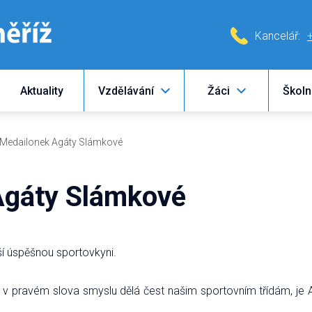
Kancelář:
Aktuality
Vzdělávání
Žáci
Školn
Medailonek Agáty Slámkové
Agáty Slámkové
í úspěšnou sportovkyni.
á v pravém slova smyslu dělá čest našim sportovním třídám, je