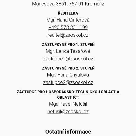
Mánesova 3861, 767 01 Kroměříž
ŘEDITELKA
Mgr. Hana Ginterová
+420 573 331 199
reditel@zsoskol.cz
ZÁSTUPKYNĚ PRO 1. STUPEŇ
Mgr. Lenka Tesařová
zastupce1@zsoskol.cz
ZÁSTUPKYNĚ PRO 2. STUPEŇ
Mgr. Hana Chytilová
zastupce2@zsoskol.cz
ZÁSTUPCE PRO HOSPODÁŘSKO-TECHNICKOU OBLAST A
OBLAST ICT
Mgr. Pavel Netušil
netusil@zsoskol.cz
Ostatní informace