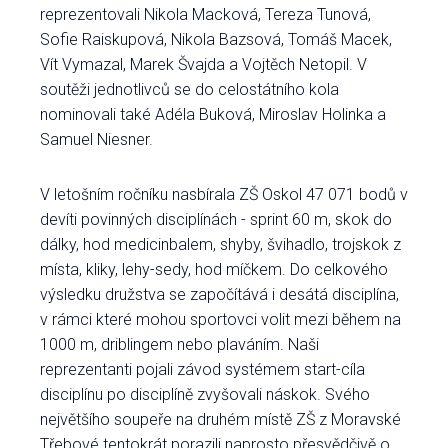
reprezentovali Nikola Macková, Tereza Tunová,
Sofie Raiskupová, Nikola Bazsová, Tomáš Macek,
Vít Vymazal, Marek Švajda a Vojtěch Netopil. V
soutěži jednotlivců se do celostátního kola
nominovali také Adéla Buková, Miroslav Holinka a
Samuel Niesner.
V letošním ročníku nasbírala ZŠ Oskol 47 071 bodů v
devíti povinných disciplínách - sprint 60 m, skok do
dálky, hod medicinbalem, shyby, švihadlo, trojskok z
místa, kliky, lehy-sedy, hod míčkem. Do celkového
výsledku družstva se započítává i desátá disciplína,
v rámci které mohou sportovci volit mezi během na
1000 m, driblingem nebo plaváním. Naši
reprezentanti pojali závod systémem start-cíla
disciplínu po disciplíně zvyšovali náskok. Svého
největšího soupeře na druhém místě ZŠ z Moravské
Třebové tentokrát porazili naprosto přesvědčivě o