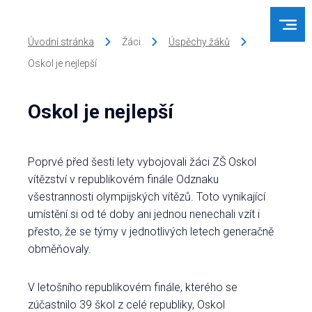
Úvodní stránka
Žáci
Úspěchy žáků
Oskol je nejlepší
Oskol je nejlepší
Poprvé před šesti lety vybojovali žáci ZŠ Oskol
vítězství v republikovém finále Odznaku
všestrannosti olympijských vítězů. Toto vynikající
umístění si od té doby ani jednou nenechali vzít i
přesto, že se týmy v jednotlivých letech generačně
obměňovaly.
V letošního republikovém finále, kterého se
zúčastnilo 39 škol z celé republiky, Oskol