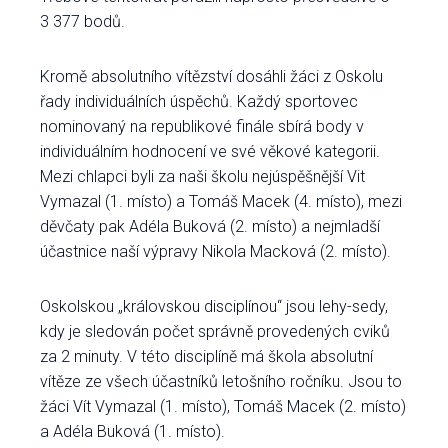
3 377 bodů.
Kromě absolutního vítězství dosáhli žáci z Oskolu
řady individuálních úspěchů. Každý sportovec
nominovaný na republikové finále sbírá body v
individuálním hodnocení ve své věkové kategorii.
Mezi chlapci byli za naši školu nejúspěšnější Vit
Vymazal (1. místo) a Tomáš Macek (4. místo), mezi
děvčaty pak Adéla Buková (2. místo) a nejmladší
účastnice naší výpravy Nikola Macková (2. místo).
Oskolskou „královskou disciplínou“ jsou lehy-sedy,
kdy je sledován počet správně provedených cviků
za 2 minuty. V této disciplíně má škola absolutní
vítěze ze všech účastníků letošního ročníku. Jsou to
žáci Vít Vymazal (1. místo), Tomáš Macek (2. místo)
a Adéla Buková (1. místo).