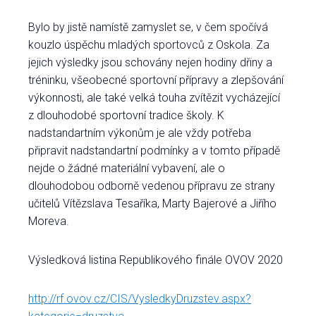
Bylo by jistě namístě zamyslet se, v čem spočívá
kouzlo úspěchu mladých sportovců z Oskola. Za
jejich výsledky jsou schovány nejen hodiny dřiny a
tréninku, všeobecné sportovní přípravy a zlepšování
výkonnosti, ale také velká touha zvítězit vycházející
z dlouhodobé sportovní tradice školy. K
nadstandartním výkonům je ale vždy potřeba
připravit nadstandartní podmínky a v tomto případě
nejde o žádné materiální vybavení, ale o
dlouhodobou odborně vedenou přípravu ze strany
učitelů Vítězslava Tesaříka, Marty Bajerové a Jiřího
Moreva.
Výsledková listina Republikového finále OVOV 2020
http://rf.ovov.cz/CIS/VysledkyDruzstev.aspx?