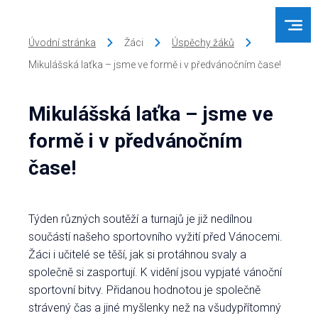
Úvodní stránka
Žáci
Úspěchy žáků
Mikulášská laťka – jsme ve formě i v předvánočním čase!
Mikulášská laťka – jsme ve
formě i v předvánočním
čase!
Týden různých soutěží a turnajů je již nedílnou
součástí našeho sportovního vyžití před Vánocemi.
Žáci i učitelé se těší, jak si protáhnou svaly a
společně si zasportují. K vidění jsou vypjaté vánoční
sportovní bitvy. Přidanou hodnotou je společně
strávený čas a jiné myšlenky než na všudypřítomný