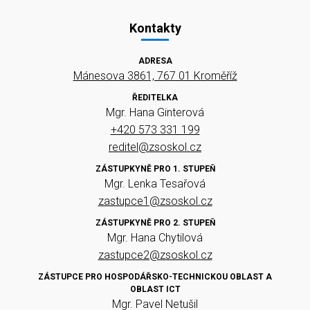
Kontakty
ADRESA
Mánesova 3861, 767 01 Kroměříž
ŘEDITELKA
Mgr. Hana Ginterová
+420 573 331 199
reditel@zsoskol.cz
ZÁSTUPKYNĚ PRO 1. STUPEŇ
Mgr. Lenka Tesařová
zastupce1@zsoskol.cz
ZÁSTUPKYNĚ PRO 2. STUPEŇ
Mgr. Hana Chytilová
zastupce2@zsoskol.cz
ZÁSTUPCE PRO HOSPODÁŘSKO-TECHNICKOU OBLAST A
OBLAST ICT
Mgr. Pavel Netušil