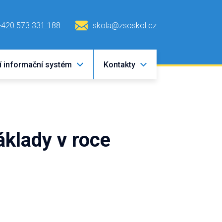
+420 573 331 188
skola@zsoskol.cz
í informační systém
Kontakty
áklady v roce