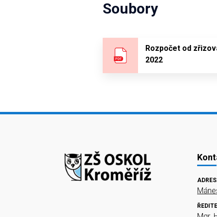
Soubory
Rozpočet od zřizov
2022
Kont
ADRES
Mánes
ŘEDIT
Mgr. 