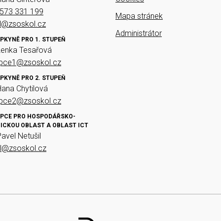
573 331 199
Mapa stránek
el@zsoskol.cz
Administrátor
PKYNĚ PRO 1. STUPEŇ
Lenka Tesařová
upce1@zsoskol.cz
PKYNĚ PRO 2. STUPEŇ
Hana Chytilová
upce2@zsoskol.cz
PCE PRO HOSPODÁŘSKO-
ICKOU OBLAST A OBLAST ICT
Pavel Netušil
il@zsoskol.cz