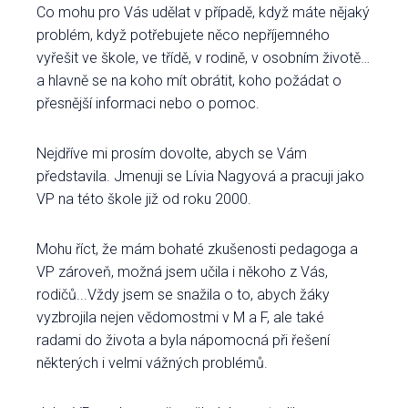
Co mohu pro Vás udělat v případě, když máte nějaký
problém, když potřebujete něco nepříjemného
vyřešit ve škole, ve třídě, v rodině, v osobním životě…
a hlavně se na koho mít obrátit, koho požádat o
přesnější informaci nebo o pomoc.
Nejdříve mi prosím dovolte, abych se Vám
představila. Jmenuji se Lívia Nagyová a pracuji jako
VP na této škole již od roku 2000.
Mohu říct, že mám bohaté zkušenosti pedagoga a
VP zároveň, možná jsem učila i někoho z Vás,
rodičů...Vždy jsem se snažila o to, abych žáky
vyzbrojila nejen vědomostmi v M a F, ale také
radami do života a byla nápomocná při řešení
některých i velmi vážných problémů.