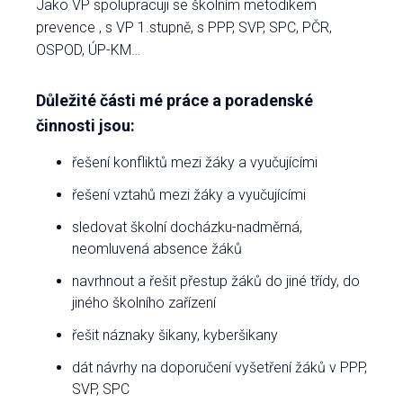
Jako VP spolupracuji se školním metodikem
prevence , s VP 1.stupně, s PPP, SVP, SPC, PČR,
OSPOD, ÚP-KM…
Důležité části mé práce a poradenské
činnosti jsou:
řešení konfliktů mezi žáky a vyučujícími
řešení vztahů mezi žáky a vyučujícími
sledovat školní docházku-nadměrná,
neomluvená absence žáků
navrhnout a řešit přestup žáků do jiné třídy, do
jiného školního zařízení
řešit náznaky šikany, kyberšikany
dát návrhy na doporučení vyšetření žáků v PPP,
SVP, SPC