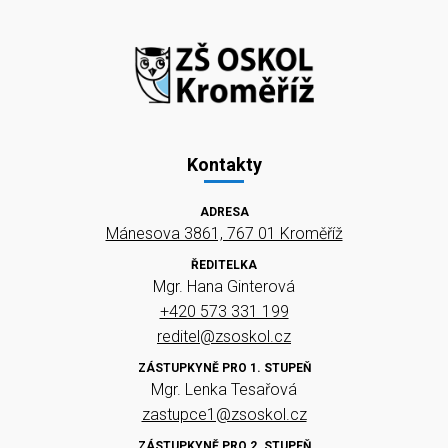
Kontakty
ADRESA
Mánesova 3861, 767 01 Kroměříž
ŘEDITELKA
Mgr. Hana Ginterová
+420 573 331 199
reditel@zsoskol.cz
ZÁSTUPKYNĚ PRO 1. STUPEŇ
Mgr. Lenka Tesařová
zastupce1@zsoskol.cz
ZÁSTUPKYNĚ PRO 2. STUPEŇ