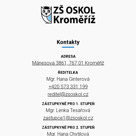
Kontakty
ADRESA
Mánesova 3861, 767 01 Kroměříž
ŘEDITELKA
Mgr. Hana Ginterová
+420 573 331 199
reditel@zsoskol.cz
ZÁSTUPKYNĚ PRO 1. STUPEŇ
Mgr. Lenka Tesařová
zastupce1@zsoskol.cz
ZÁSTUPKYNĚ PRO 2. STUPEŇ
Mgr. Hana Chytilová