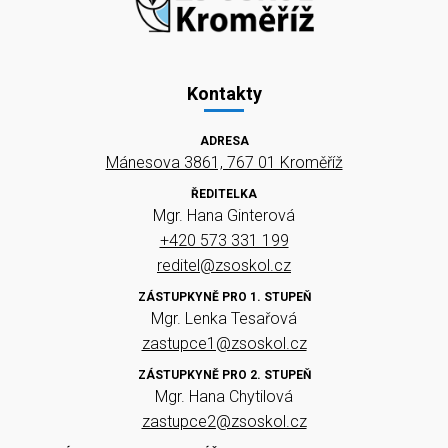
Kontakty
ADRESA
Mánesova 3861, 767 01 Kroměříž
ŘEDITELKA
Mgr. Hana Ginterová
+420 573 331 199
reditel@zsoskol.cz
ZÁSTUPKYNĚ PRO 1. STUPEŇ
Mgr. Lenka Tesařová
zastupce1@zsoskol.cz
ZÁSTUPKYNĚ PRO 2. STUPEŇ
Mgr. Hana Chytilová
zastupce2@zsoskol.cz