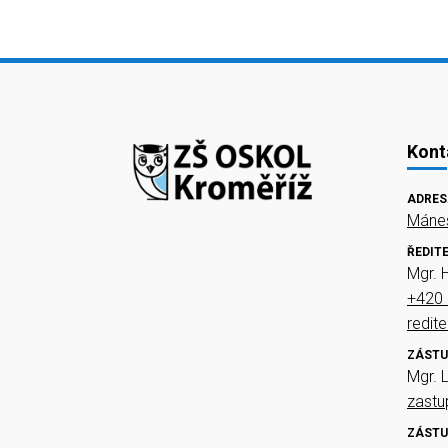
Kont
ADRES
Mánes
ŘEDIT
Mgr. 
+420 
redit
ZÁSTU
Mgr. 
zast
ZÁSTU