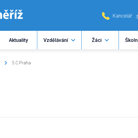
Kancelář:
Aktuality
Vzdělávání
Žáci
Školn
5.C Praha