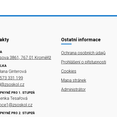
akty
Ostatní informace
A
Ochrana osobních údajů
ova 3861, 767 01 Kroměříž
Prohlášení o přístupnosti
ELKA
Cookies
Hana Ginterová
573 331 199
Mapa stránek
el@zsoskol.cz
Administrátor
PKYNĚ PRO 1. STUPEŇ
Lenka Tesařová
upce1@zsoskol.cz
PKYNĚ PRO 2. STUPEŇ