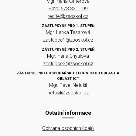
Mgr. Hana Ginterová
+420 573 331 199
reditel@zsoskol.cz
ZÁSTUPKYNĚ PRO 1. STUPEŇ
Mgr. Lenka Tesařová
zastupce1@zsoskol.cz
ZÁSTUPKYNĚ PRO 2. STUPEŇ
Mgr. Hana Chytilová
zastupce2@zsoskol.cz
ZÁSTUPCE PRO HOSPODÁŘSKO-TECHNICKOU OBLAST A
OBLAST ICT
Mgr. Pavel Netušil
netusil@zsoskol.cz
Ostatní informace
Ochrana osobních údajů