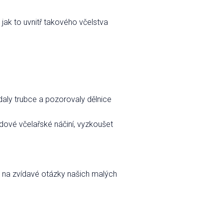
 jak to uvnitř takového včelstva
aly trubce a pozorovaly dělnice
vdové včelařské náčiní, vyzkoušet
a na zvídavé otázky našich malých