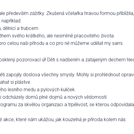
le především zážitky. Zkušená včelařka hravou formou přiblížila,
 například:
, dělnicí a trubcem
ěhem svého krátkého, ale nesmírně pracovitého života.
 pro celou naši přírodu a co pro ně můžeme udělat my sami.
osklený pozorovací úl! Děti s nadšením a zatajeným dechem hled
Děti zapojily doslova všechny smysly. Mohly si prohlédnout opra
ahat si plástve.
ho lesního medu a pylových kuliček.
ti odcházely domů plné dojmů a nových vědomostí.
rogramu za skvělou organizaci a trpělivost, se kterou odpovídal
é akce, které nám ukážou, jak kouzelná je příroda kolem nás.