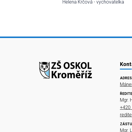
Helena Krčová - vychovatelka
Kont
ADRES
Mánes
ŘEDIT
Mgr. 
+420 
redit
ZÁSTU
Mgr. 