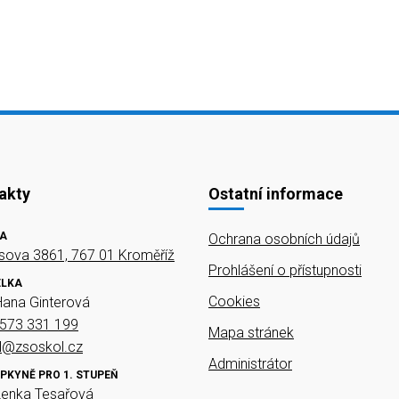
akty
Ostatní informace
A
Ochrana osobních údajů
ova 3861, 767 01 Kroměříž
Prohlášení o přístupnosti
ELKA
Cookies
Hana Ginterová
573 331 199
Mapa stránek
el@zsoskol.cz
Administrátor
PKYNĚ PRO 1. STUPEŇ
Lenka Tesařová