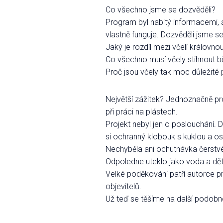
Co všechno jsme se dozvěděli?
Program byl nabitý informacemi, a
vlastně funguje. Dozvěděli jsme se
Jaký je rozdíl mezi včelí královnou
Co všechno musí včely stihnout b
Proč jsou včely tak moc důležité
Největší zážitek? Jednoznačně pr
při práci na plástech.
Projekt nebyl jen o poslouchání. 
si ochranný klobouk s kuklou a os
Nechyběla ani ochutnávka čerstvé
Odpoledne uteklo jako voda a dě
Velké poděkování patří autorce p
objevitelů.
Už teď se těšíme na další podobn