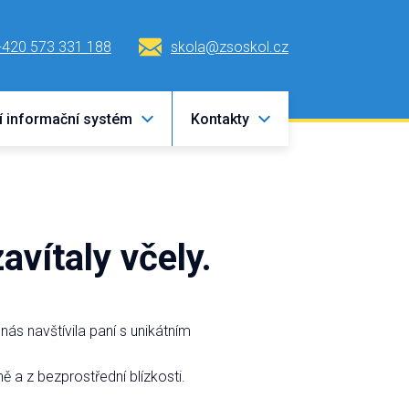
+420 573 331 188
skola@zsoskol.cz
í informační systém
Kontakty
avítaly včely.
ás navštívila paní s unikátním
ě a z bezprostřední blízkosti.