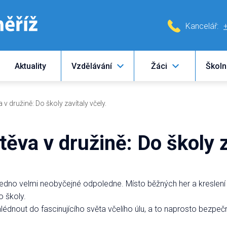
Kancelář:
Aktuality
Vzdělávání
Žáci
Školn
v družině: Do školy zavítaly včely.
ěva v družině: Do školy z
 jedno velmi neobyčejné odpoledne. Místo běžných her a kreslení n
 školy.
édnout do fascinujícího světa včelího úlu, a to naprosto bezpečn