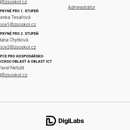
el@zsoskol.cz
Administrátor
PKYNĚ PRO 1. STUPEŇ
Lenka Tesařová
upce1@zsoskol.cz
PKYNĚ PRO 2. STUPEŇ
Hana Chytilová
upce2@zsoskol.cz
PCE PRO HOSPODÁŘSKO-
ICKOU OBLAST A OBLAST ICT
Pavel Netušil
il@zsoskol.cz