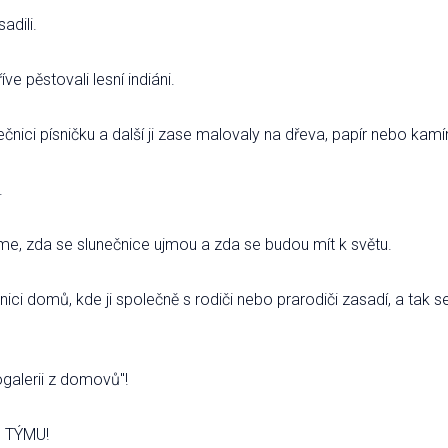
adili.
íve pěstovali lesní indiáni.
nečnici písničku a další ji zase malovaly na dřeva, papír nebo kam
.
e, zda se slunečnice ujmou a zda se budou mít k světu.
ici domů, kde ji společně s rodiči nebo prarodiči zasadí, a tak s
galerii z domovů"!
U TÝMU!