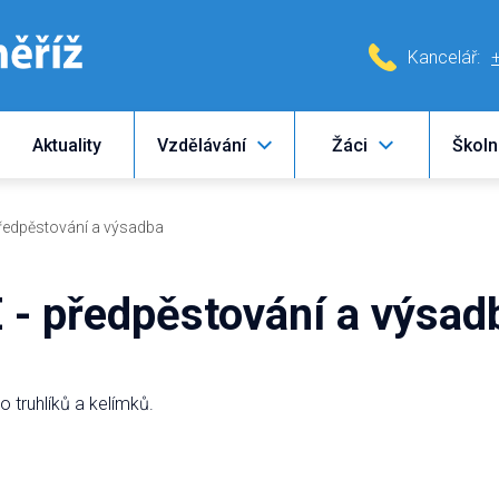
Kancelář:
Aktuality
Vzdělávání
Žáci
Školn
ředpěstování a výsadba
- předpěstování a výsad
o truhlíků a kelímků.