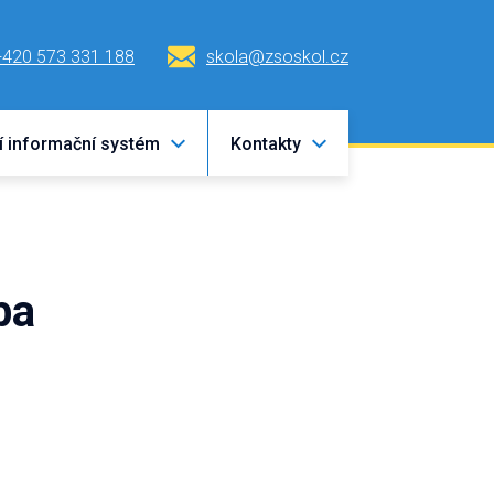
+420 573 331 188
skola@zsoskol.cz
í informační systém
Kontakty
ba