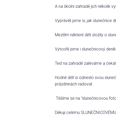
A na školní zahradě jich několik vys
Vyprávěli jsme si, jak slunečnice dř
Mezitím některé děti složily o slu
Vytvořili jsme i slunečnicový deník
Teď na zahradě zaléváme a čekám
Hodně dětí si odneslo svou slunečn
prázdninách radovat.
Těšíme se na "slunečnicovou foto
Děkuji celému SLUNEČNICOVÉM