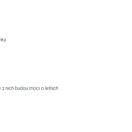
ínky.
e z nich budou moci o letních