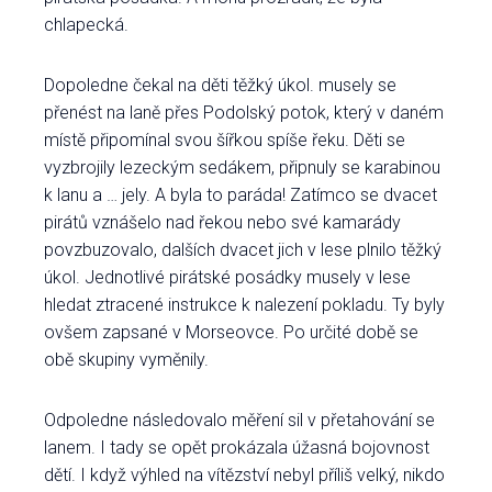
chlapecká.
Dopoledne čekal na děti těžký úkol. musely se
přenést na laně přes Podolský potok, který v daném
místě připomínal svou šířkou spíše řeku. Děti se
vyzbrojily lezeckým sedákem, připnuly se karabinou
k lanu a … jely. A byla to paráda! Zatímco se dvacet
pirátů vznášelo nad řekou nebo své kamarády
povzbuzovalo, dalších dvacet jich v lese plnilo těžký
úkol. Jednotlivé pirátské posádky musely v lese
hledat ztracené instrukce k nalezení pokladu. Ty byly
ovšem zapsané v Morseovce. Po určité době se
obě skupiny vyměnily.
Odpoledne následovalo měření sil v přetahování se
lanem. I tady se opět prokázala úžasná bojovnost
dětí. I když výhled na vítězství nebyl příliš velký, nikdo