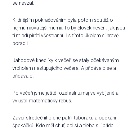
se nevzal.
Klidnějším pokračováním byla potom soutěž o
nejmumiovatější mumii. To by člověk nevěřil, jak jsou
ti mladí piráti všestranní. I s tímto úkolem si hravě
poradili.
Jahodové knedlíky k večeři se staly očekávaným
vrcholem nastupujícího večera. A přidávalo se a
přidávalo.
Po večeři jsme ještě rozehráli turnaj ve vybíjené a
vyluštili matematický rébus.
Závěr středečního dne patřil táboráku a opékání
špekáčků. Kdo měl chuť, dal si a třeba si i přidal.