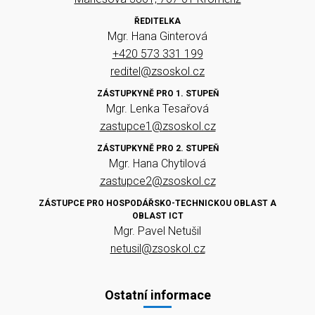
ŘEDITELKA
Mgr. Hana Ginterová
+420 573 331 199
reditel@zsoskol.cz
ZÁSTUPKYNĚ PRO 1. STUPEŇ
Mgr. Lenka Tesařová
zastupce1@zsoskol.cz
ZÁSTUPKYNĚ PRO 2. STUPEŇ
Mgr. Hana Chytilová
zastupce2@zsoskol.cz
ZÁSTUPCE PRO HOSPODÁŘSKO-TECHNICKOU OBLAST A
OBLAST ICT
Mgr. Pavel Netušil
netusil@zsoskol.cz
Ostatní informace