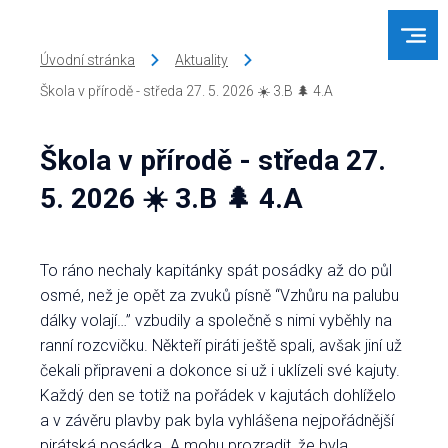
Úvodní stránka
Aktuality
Škola v přírodě - středa 27. 5. 2026 ☀️ 3.B 🌲 4.A
Škola v přírodě - středa 27.
5. 2026 ☀️ 3.B 🌲 4.A
To ráno nechaly kapitánky spát posádky až do půl
osmé, než je opět za zvuků písně “Vzhůru na palubu
dálky volají…” vzbudily a společně s nimi vyběhly na
ranní rozcvičku. Někteří piráti ještě spali, avšak jiní už
čekali připraveni a dokonce si už i uklízeli své kajuty.
Každý den se totiž na pořádek v kajutách dohlíželo
a v závěru plavby pak byla vyhlášena nejpořádnější
pirátská posádka. A mohu prozradit, že byla