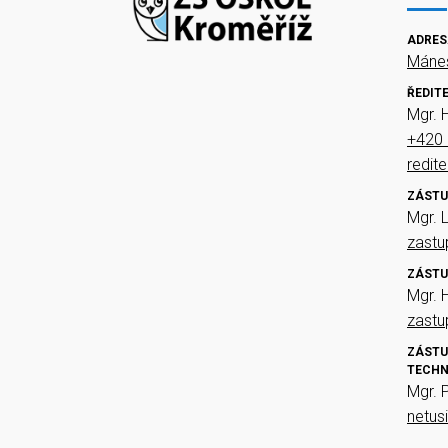
ADRES
Mánes
ŘEDIT
Mgr. 
+420 
redit
ZÁSTU
Mgr. 
zast
ZÁSTU
Mgr. 
zast
ZÁSTU
TECHN
Mgr. 
netus