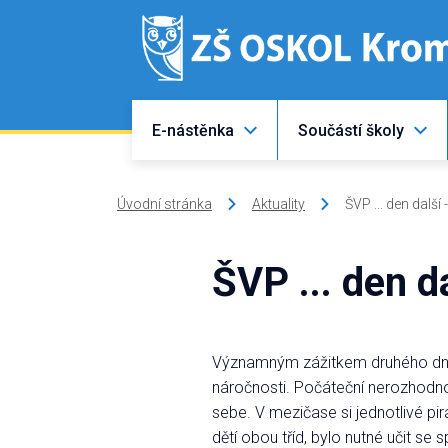
E-nástěnka
Součástí školy
Úvodní stránka
Aktuality
ŠVP ... den další 
ŠVP ... den da
Významným zážitkem druhého dne b
náročnosti. Počáteční nerozhodno
sebe. V mezičase si jednotlivé p
dětí obou tříd, bylo nutné učit se