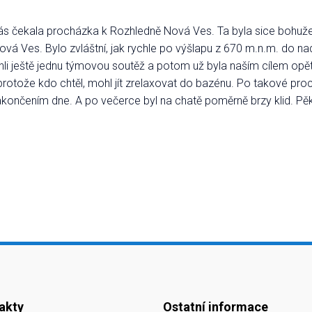
 čekala procházka k Rozhledně Nová Ves. Ta byla sice bohužel 
ová Ves. Bylo zvláštní, jak rychle po výšlapu z 670 m.n.m. do n
li ještě jednu týmovou soutěž a potom už byla naším cílem opět
 protože kdo chtěl, mohl jít zrelaxovat do bazénu. Po takové pro
končením dne. A po večerce byl na chatě poměrně brzy klid. Pě
akty
Ostatní informace