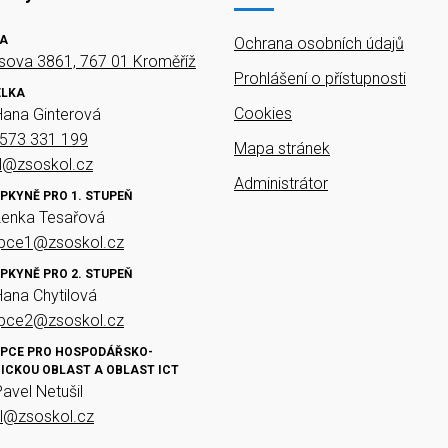
A
Ochrana osobních údajů
ova 3861, 767 01 Kroměříž
Prohlášení o přístupnosti
ELKA
Cookies
Hana Ginterová
573 331 199
Mapa stránek
el@zsoskol.cz
Administrátor
PKYNĚ PRO 1. STUPEŇ
Lenka Tesařová
upce1@zsoskol.cz
PKYNĚ PRO 2. STUPEŇ
Hana Chytilová
upce2@zsoskol.cz
PCE PRO HOSPODÁŘSKO-
ICKOU OBLAST A OBLAST ICT
Pavel Netušil
il@zsoskol.cz