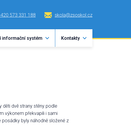
+420 573 331 188
skola@zsoskol.cz
í informační systém
Kontakty
děti dvě strany stěny podle
ým výkonem překvapili i sami
vé posádky byly náhodně složené z