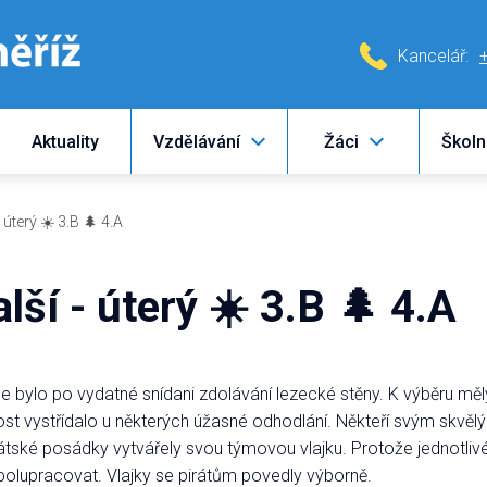
Kancelář:
Aktuality
Vzdělávání
Žáci
Školn
- úterý ☀️ 3.B 🌲 4.A
lší - úterý ☀️ 3.B 🌲 4.A
ylo po vydatné snídani zdolávání lezecké stěny. K výběru měly 
st vystřídalo u některých úžasné odhodlání. Někteří svým skvěl
irátské posádky vytvářely svou týmovou vlajku. Protože jednotli
 spolupracovat. Vlajky se pirátům povedly výborně.