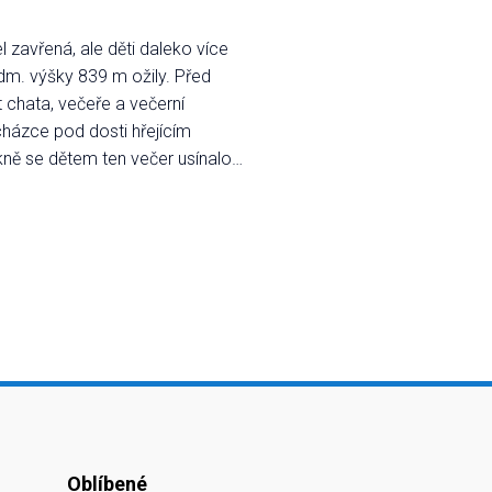
zavřená, ale děti daleko více
adm. výšky 839 m ožily. Před
 chata, večeře a večerní
cházce pod dosti hřejícím
kně se dětem ten večer usínalo…
Oblíbené