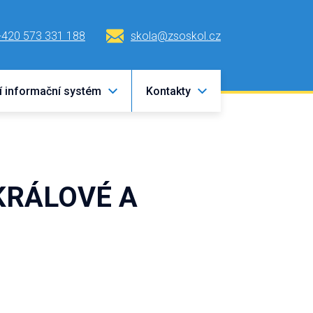
+420 573 331 188
skola@zsoskol.cz
í informační systém
Kontakty
KRÁLOVÉ A