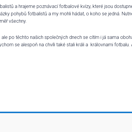
otbalistů a hrajeme poznávací fotbalové kvízy, které jsou dostupn
 ukázky pohybů fotbalistů a my mohli hádat, o koho se jedná. Nu
éměř všechny.
c, ale po těchto našich společných dnech se cítím i já sama o
ychom se alespoň na chvíli také stali králi a královnami fotbalu