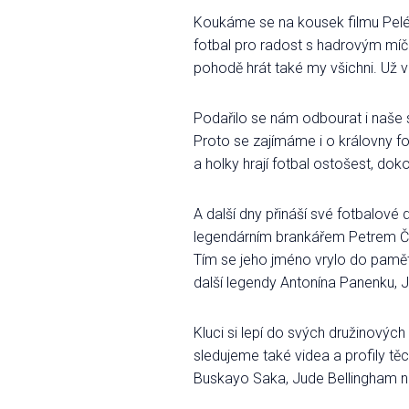
Koukáme se na kousek filmu Pelé: Z
fotbal pro radost s hadrovým mí
pohodě hrát také my všichni. Už 
Podařilo se nám odbourat i naše s
Proto se zajímáme i o královny fo
a holky hrají fotbal ostošest, do
A další dny přináší své fotbalové 
legendárním brankářem Petrem Čec
Tím se jeho jméno vrylo do pamě
další legendy Antonína Panenku,
Kluci si lepí do svých družinových
sledujeme také videa a profily tě
Buskayo Saka, Jude Bellingham ne