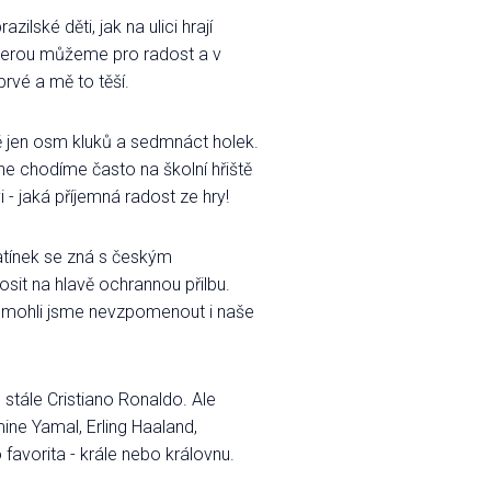
lské děti, jak na ulici hrají
kterou můžeme pro radost a v
rvé a mě to těší.
ně jen osm kluků a sedmnáct holek.
ne chodíme často na školní hřiště
 - jaká příjemná radost ze hry!
tatínek se zná s českým
sit na hlavě ochrannou přilbu.
Nemohli jsme nevzpomenout i naše
e stále Cristiano Ronaldo. Ale
ine Yamal, Erling Haaland,
avorita - krále nebo královnu.