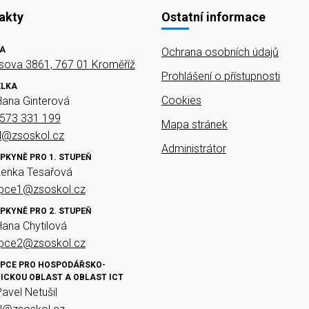
akty
Ostatní informace
A
Ochrana osobních údajů
ova 3861, 767 01 Kroměříž
Prohlášení o přístupnosti
ELKA
Cookies
Hana Ginterová
573 331 199
Mapa stránek
el@zsoskol.cz
Administrátor
PKYNĚ PRO 1. STUPEŇ
Lenka Tesařová
upce1@zsoskol.cz
PKYNĚ PRO 2. STUPEŇ
Hana Chytilová
upce2@zsoskol.cz
PCE PRO HOSPODÁŘSKO-
ICKOU OBLAST A OBLAST ICT
Pavel Netušil