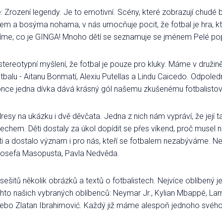
rození legendy. Je to emotivní. Scény, které zobrazují chudé brazi
čem a bosýma nohama, v nás umocňuje pocit, že fotbal je hra, 
víme, co je GINGA! Mnoho dětí se seznamuje se jménem Pelé pop
tereotypní myšlení, že fotbal je pouze pro kluky. Máme v druži
tbalu - Aitanu Bonmatí, Alexiu Putellas a Lindu Caicedo. Odpoled
konce jedna dívka dává krásný gól našemu zkušenému fotbalistovi
dresy na ukázku i dvě děvčata. Jedna z nich nám vypráví, že její 
hem. Děti dostaly za úkol dopídit se přes víkend, proč musel no
ti a dostalo význam i pro nás, kteří se fotbalem nezabýváme. 
 Josefa Masopusta, Pavla Nedvěda.
 sešitů několik obrázků a textů o fotbalistech. Nejvíce oblíbený j
chto našich vybraných oblíbenců: Neymar Jr., Kylian Mbappé, Lam
bo Zlatan Ibrahimović. Každý již máme alespoň jednoho svého f