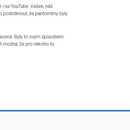
é i na YouTube. Vašek, náš
tno podotknout, že pantomimy byly
bohacená. Byly to svým způsobem
. A možná, že pro někoho to