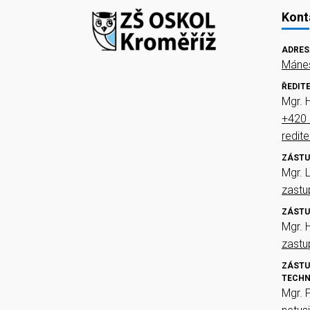
Kont
ADRES
Mánes
ŘEDIT
Mgr. 
+420 
redit
ZÁSTU
Mgr. 
zast
ZÁSTU
Mgr. 
zast
ZÁSTU
TECHN
Mgr. 