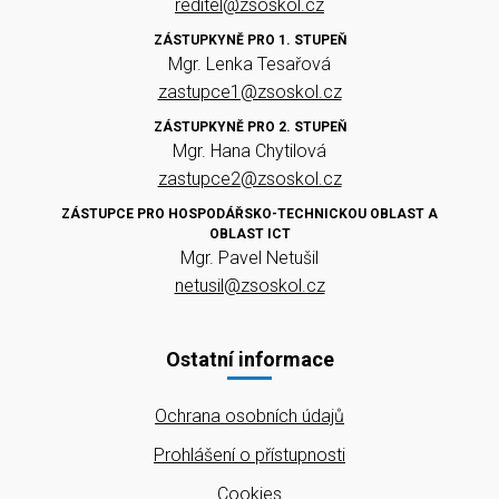
reditel@zsoskol.cz
ZÁSTUPKYNĚ PRO 1. STUPEŇ
Mgr. Lenka Tesařová
zastupce1@zsoskol.cz
ZÁSTUPKYNĚ PRO 2. STUPEŇ
Mgr. Hana Chytilová
zastupce2@zsoskol.cz
ZÁSTUPCE PRO HOSPODÁŘSKO-TECHNICKOU OBLAST A
OBLAST ICT
Mgr. Pavel Netušil
netusil@zsoskol.cz
Ostatní informace
Ochrana osobních údajů
Prohlášení o přístupnosti
Cookies