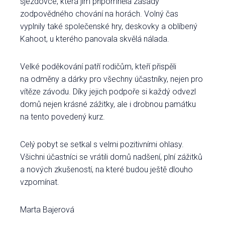
sjezdovce, která jim připomněla zásady
zodpovědného chování na horách. Volný čas
vyplnily také společenské hry, deskovky a oblíbený
Kahoot, u kterého panovala skvělá nálada.
Velké poděkování patří rodičům, kteří přispěli
na odměny a dárky pro všechny účastníky, nejen pro
vítěze závodu. Díky jejich podpoře si každý odvezl
domů nejen krásné zážitky, ale i drobnou památku
na tento povedený kurz.
Celý pobyt se setkal s velmi pozitivními ohlasy.
Všichni účastníci se vrátili domů nadšení, plní zážitků
a nových zkušeností, na které budou ještě dlouho
vzpomínat.
Marta Bajerová