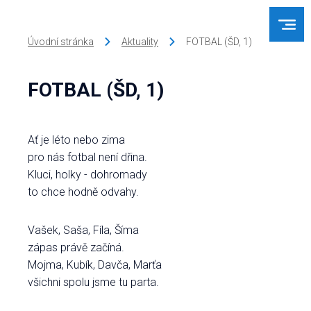
Úvodní stránka
Aktuality
FOTBAL (ŠD, 1)
FOTBAL (ŠD, 1)
Ať je léto nebo zima
pro nás fotbal není dřina.
Kluci, holky - dohromady
to chce hodně odvahy.
Vašek, Saša, Fíla, Šíma
zápas právě začíná.
Mojma, Kubík, Davča, Marťa
všichni spolu jsme tu parta.