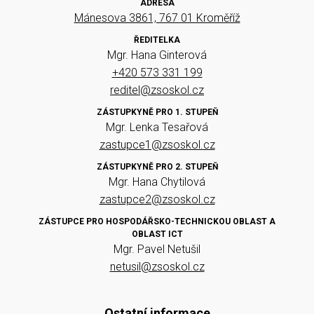
ADRESA
Mánesova 3861, 767 01 Kroměříž
ŘEDITELKA
Mgr. Hana Ginterová
+420 573 331 199
reditel@zsoskol.cz
ZÁSTUPKYNĚ PRO 1. STUPEŇ
Mgr. Lenka Tesařová
zastupce1@zsoskol.cz
ZÁSTUPKYNĚ PRO 2. STUPEŇ
Mgr. Hana Chytilová
zastupce2@zsoskol.cz
ZÁSTUPCE PRO HOSPODÁŘSKO-TECHNICKOU OBLAST A
OBLAST ICT
Mgr. Pavel Netušil
netusil@zsoskol.cz
Ostatní informace