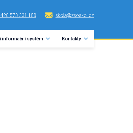
+420 573 331 188
skola@zsoskol.cz
í informační systém
Kontakty