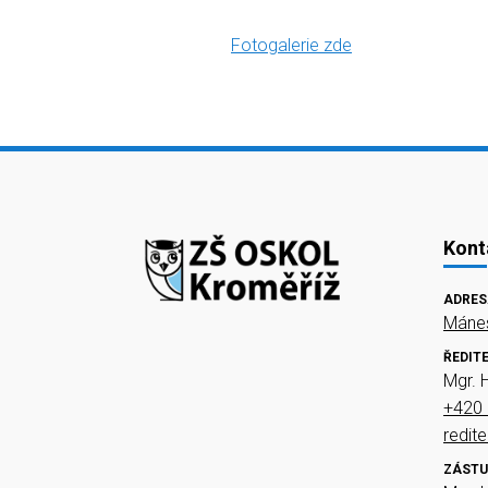
Fotogalerie zde
Kont
ADRES
Mánes
ŘEDIT
Mgr. 
+420 
redit
ZÁSTU