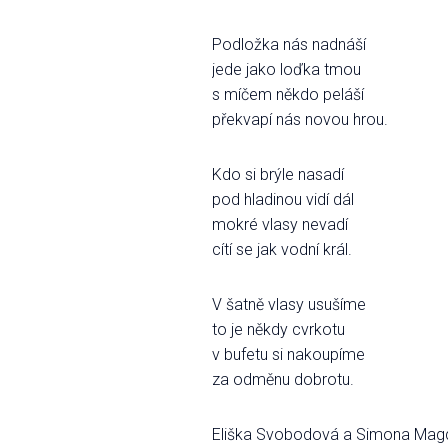
Podložka nás nadnáší
jede jako loďka tmou
s míčem někdo peláší
překvapí nás novou hrou.
Kdo si brýle nasadí
pod hladinou vidí dál
mokré vlasy nevadí
cítí se jak vodní král.
V šatně vlasy usušíme
to je někdy cvrkotu
v bufetu si nakoupíme
za odměnu dobrotu.
Eliška Svobodová a Simona Ma