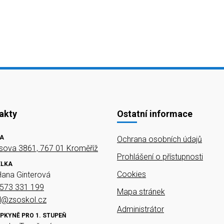
akty
Ostatní informace
A
Ochrana osobních údajů
ova 3861, 767 01 Kroměříž
Prohlášení o přístupnosti
ELKA
Cookies
Hana Ginterová
573 331 199
Mapa stránek
el@zsoskol.cz
Administrátor
PKYNĚ PRO 1. STUPEŇ