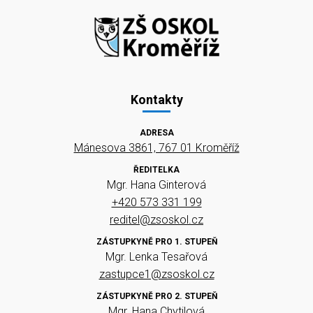
Kontakty
ADRESA
Mánesova 3861, 767 01 Kroměříž
ŘEDITELKA
Mgr. Hana Ginterová
+420 573 331 199
reditel@zsoskol.cz
ZÁSTUPKYNĚ PRO 1. STUPEŇ
Mgr. Lenka Tesařová
zastupce1@zsoskol.cz
ZÁSTUPKYNĚ PRO 2. STUPEŇ
Mgr. Hana Chytilová