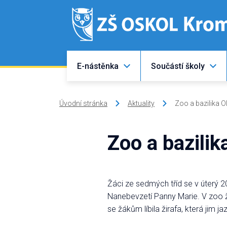
E-nástěnka
Součástí školy
Úvodní stránka
Aktuality
Zoo a bazilika 
Zoo a bazili
Žáci ze sedmých tříd se v úterý 2
Nanebevzetí Panny Marie. V zoo žáci
se žákům líbila žirafa, která jim j