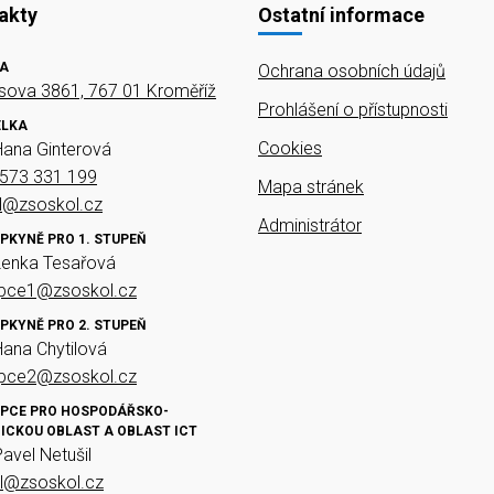
akty
Ostatní informace
A
Ochrana osobních údajů
ova 3861, 767 01 Kroměříž
Prohlášení o přístupnosti
ELKA
Cookies
Hana Ginterová
573 331 199
Mapa stránek
el@zsoskol.cz
Administrátor
PKYNĚ PRO 1. STUPEŇ
Lenka Tesařová
upce1@zsoskol.cz
PKYNĚ PRO 2. STUPEŇ
Hana Chytilová
upce2@zsoskol.cz
PCE PRO HOSPODÁŘSKO-
ICKOU OBLAST A OBLAST ICT
Pavel Netušil
il@zsoskol.cz