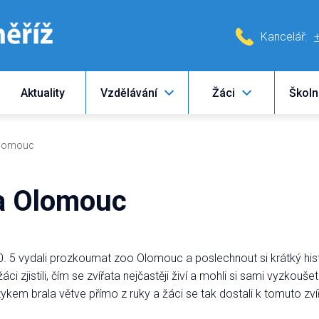
Kancelář:
Aktuality
Vzdělávání
Žáci
Školn
Olomouc
ka Olomouc
0. 5 vydali prozkoumat zoo Olomouc a poslechnout si krátký hist
 zjistili, čím se zvířata nejčastěji živí a mohli si sami vyzkouše
azykem brala větve přímo z ruky a žáci se tak dostali k tomuto zvíř