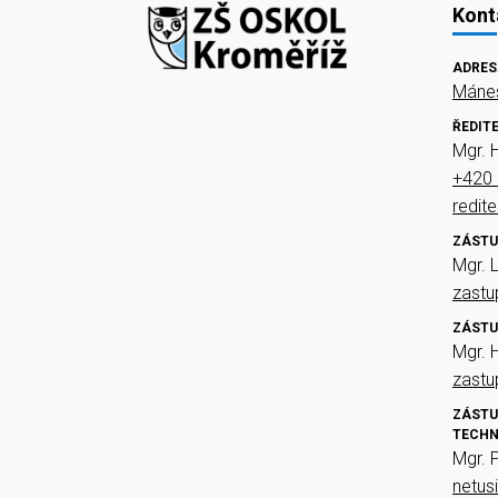
Kont
ADRES
Mánes
ŘEDIT
Mgr. 
+420 
redit
ZÁSTU
Mgr. 
zast
ZÁSTU
Mgr. 
zast
ZÁSTU
TECHN
Mgr. 
netus