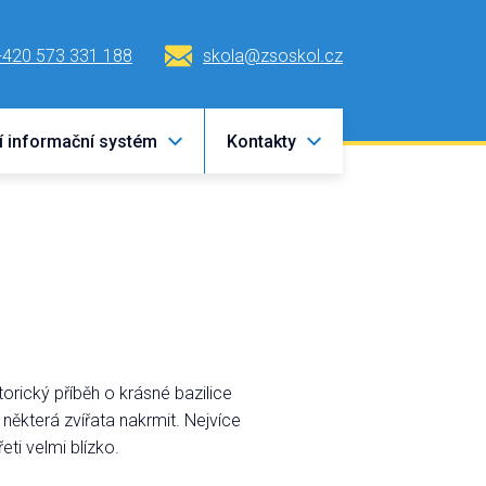
+420 573 331 188
skola@zsoskol.cz
í informační systém
Kontakty
orický příběh o krásné bazilice
t některá zvířata nakrmit. Nejvíce
eti velmi blízko.