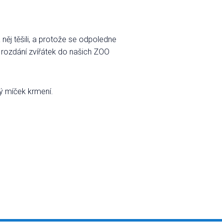
a něj těšili, a protože se odpoledne
, rozdání zvířátek do našich ZOO
vý míček krmení.