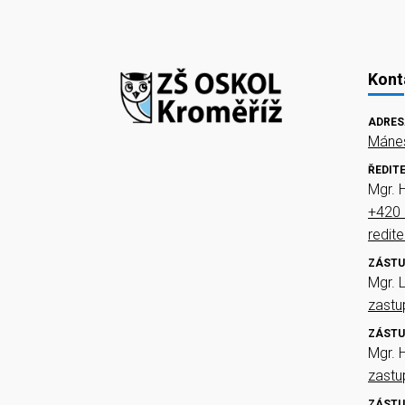
Kont
ADRES
Mánes
ŘEDIT
Mgr. 
+420 
redit
ZÁSTU
Mgr. 
zast
ZÁSTU
Mgr. 
zast
ZÁSTU