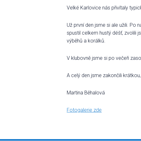
Velké Karlovice nás přivítaly typ
Už první den jsme si ale užili. Po 
spustil celkem hustý déšť, zvolili
výběhů a korálků.
V klubovně jsme si po večeři zaso
A celý den jsme zakončili krátko
Martina Běhalová
Fotogalerie zde