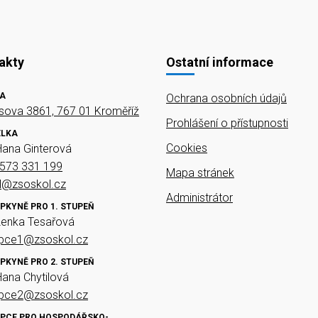
akty
Ostatní informace
A
Ochrana osobních údajů
ova 3861, 767 01 Kroměříž
Prohlášení o přístupnosti
ELKA
Cookies
Hana Ginterová
573 331 199
Mapa stránek
el@zsoskol.cz
Administrátor
PKYNĚ PRO 1. STUPEŇ
Lenka Tesařová
upce1@zsoskol.cz
PKYNĚ PRO 2. STUPEŇ
Hana Chytilová
upce2@zsoskol.cz
PCE PRO HOSPODÁŘSKO-