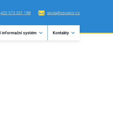
+420 573 331 188
skola@zsoskol.cz
í informační systém
Kontakty