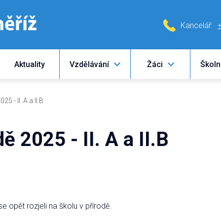
Kancelář:
Aktuality
Vzdělávání
Žáci
Školn
25 - II. A a II.B
ě 2025 - II. A a II.B
 opět rozjeli na školu v přírodě.