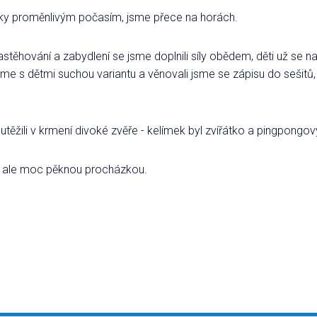
icky proměnlivým počasím, jsme přece na horách.
nastěhování a zabydlení se jsme doplnili síly obědem, děti už se n
 jsme s dětmi suchou variantu a věnovali jsme se zápisu do sešitů
utěžili v krmení divoké zvěře - kelímek byl zvířátko a pingpongo
u, ale moc pěknou procházkou.