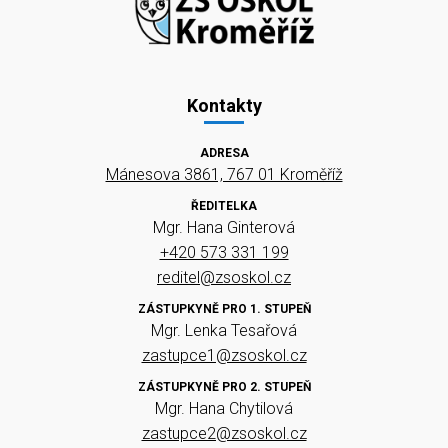
Kontakty
ADRESA
Mánesova 3861, 767 01 Kroměříž
ŘEDITELKA
Mgr. Hana Ginterová
+420 573 331 199
reditel@zsoskol.cz
ZÁSTUPKYNĚ PRO 1. STUPEŇ
Mgr. Lenka Tesařová
zastupce1@zsoskol.cz
ZÁSTUPKYNĚ PRO 2. STUPEŇ
Mgr. Hana Chytilová
zastupce2@zsoskol.cz