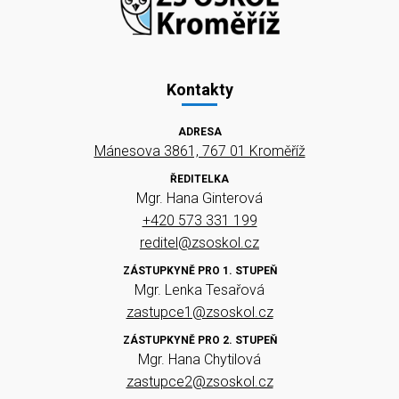
Kontakty
ADRESA
Mánesova 3861, 767 01 Kroměříž
ŘEDITELKA
Mgr. Hana Ginterová
+420 573 331 199
reditel@zsoskol.cz
ZÁSTUPKYNĚ PRO 1. STUPEŇ
Mgr. Lenka Tesařová
zastupce1@zsoskol.cz
ZÁSTUPKYNĚ PRO 2. STUPEŇ
Mgr. Hana Chytilová
zastupce2@zsoskol.cz