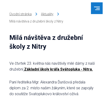
Úvodní stránka
Aktuality
Milá návštěva z družební školy z Nitry
Milá návštěva z družební
školy z Nitry
Ve čtvrtek 23. května nás navštívily milé dámy z naší
družební
Základní školy kráľa Svätopluka - Nitra
.
Paní ředitelka Mgr. Alexandra Ďurišová předala
diplom za 2. místo našim žákyním, které se zapojily
do soutěže Svatoplukovo království ožívá.