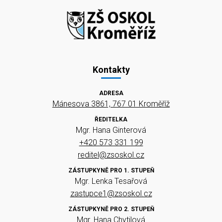
Kontakty
ADRESA
Mánesova 3861, 767 01 Kroměříž
ŘEDITELKA
Mgr. Hana Ginterová
+420 573 331 199
reditel@zsoskol.cz
ZÁSTUPKYNĚ PRO 1. STUPEŇ
Mgr. Lenka Tesařová
zastupce1@zsoskol.cz
ZÁSTUPKYNĚ PRO 2. STUPEŇ
Mgr. Hana Chytilová