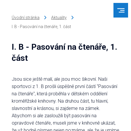
Úvodní stránka
Aktuality
I. B - Pasování na čtenáře, 1. část
I. B - Pasování na čtenáře, 1.
část
Jsou sice ještě malí, ale jsou moc šikovní. Naši
sportovci z 1. B prošli úspěšně první částí "Pasování
na čtenáře", která proběhla v dětském oddělení
kroměřížské knihovny. Na druhou část, tu hlavní,
slavnostní a krásnou, si zajdeme na zámek.
Abychom si ale zasloužili být pasováni na
opravdové čtenáře, museli jsme v knihovně ukázat,
že už hodně písmen nejen poznáme, ale že je umíme