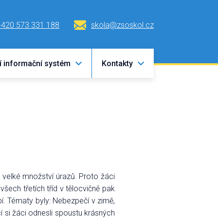
+420 573 331 188
skola@zsoskol.cz
í informační systém
Kontakty
vá velké množství úrazů. Proto žáci
šech třetích tříd v tělocvičně pak
bí. Tématy byly: Nebezpečí v zimě,
 si žáci odnesli spoustu krásných