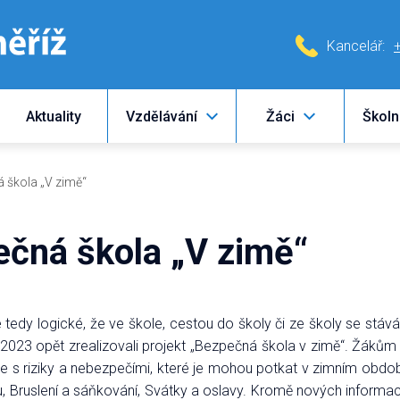
Kancelář:
Aktuality
Vzdělávání
Žáci
Školn
á škola „V zimě“
ečná škola „V zimě“
 je tedy logické, že ve škole, cestou do školy či ze školy se stá
023 opět zrealizovali projekt „Bezpečná škola v zimě“. Žákům v
 je s riziky a nebezpečími, které je mohou potkat v zimním obdo
 Bruslení a sáňkování, Svátky a oslavy. Kromě nových informací