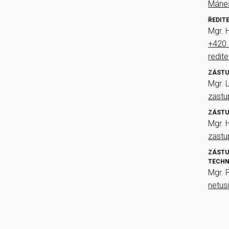
Mánes
ŘEDIT
Mgr. 
+420 
redit
ZÁSTU
Mgr. 
zast
ZÁSTU
Mgr. 
zast
ZÁSTU
TECHN
Mgr. 
netus