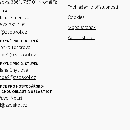
ova 3861, 767 01 Kroměříž
Prohlášení o přístupnosti
ELKA
Cookies
Hana Ginterová
573 331 199
Mapa stránek
el@zsoskol.cz
Administrátor
PKYNĚ PRO 1. STUPEŇ
Lenka Tesařová
upce1@zsoskol.cz
PKYNĚ PRO 2. STUPEŇ
Hana Chytilová
upce2@zsoskol.cz
PCE PRO HOSPODÁŘSKO-
ICKOU OBLAST A OBLAST ICT
Pavel Netušil
il@zsoskol.cz