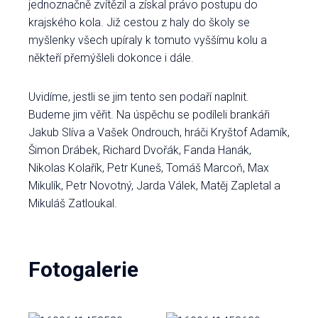
jednoznačně zvítězil a získal právo postupu do
krajského kola. Již cestou z haly do školy se
myšlenky všech upíraly k tomuto vyššímu kolu a
někteří přemýšleli dokonce i dále.
Uvidíme, jestli se jim tento sen podaří naplnit.
Budeme jim věřit. Na úspěchu se podíleli brankáři
Jakub Slíva a Vašek Ondrouch, hráči Kryštof Adamík,
Šimon Drábek, Richard Dvořák, Fanda Hanák,
Nikolas Kolařík, Petr Kuneš, Tomáš Marcoň, Max
Mikulík, Petr Novotný, Jarda Válek, Matěj Zapletal a
Mikuláš Zatloukal.
Fotogalerie