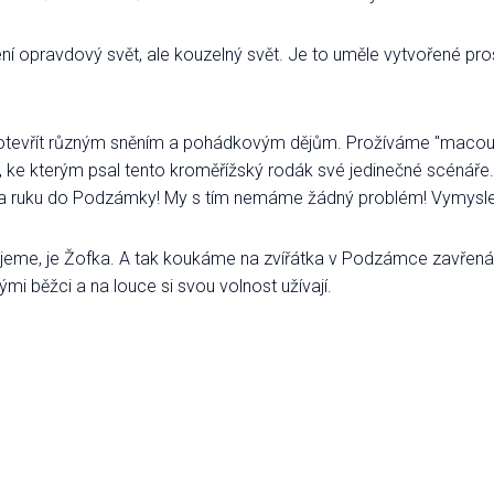
 opravdový svět, ale kouzelný svět. Je to uměle vytvořené prostř
k otevřít různým sněním a pohádkovým dějům. Prožíváme "macou
, ke kterým psal tento kroměřížský rodák své jedinečné scénáře. 
 za ruku do Podzámky! My s tím nemáme žádný problém! Vymysleli
jeme, je Žofka. A tak koukáme na zvířátka v Podzámce zavřená v k
ohými běžci a na louce si svou volnost užívají.