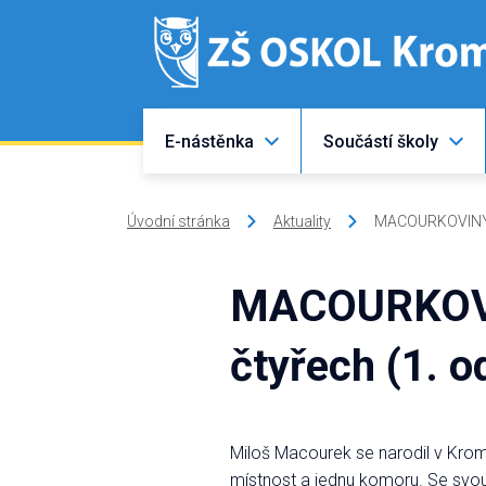
E-nástěnka
Součástí školy
Úvodní stránka
Aktuality
MACOURKOVINY V
MACOURKOVI
čtyřech (1. o
Miloš Macourek se narodil v Kromě
místnost a jednu komoru. Se svo