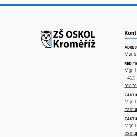
Kont
ADRES
Mánes
ŘEDIT
Mgr. 
+420 
redit
ZÁSTU
Mgr. 
zast
ZÁSTU
Mgr. 
zast