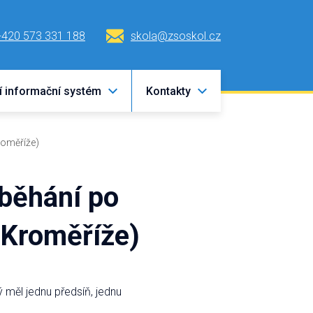
+420 573 331 188
skola@zsoskol.cz
í informační systém
Kontakty
roměříže)
ěhání po
i Kroměříže)
 měl jednu předsíň, jednu