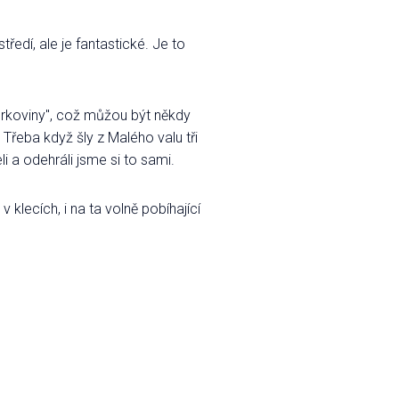
edí, ale je fantastické. Je to
rkoviny", což můžou být někdy
Třeba když šly z Malého valu tři
 a odehráli jsme si to sami.
lecích, i na ta volně pobíhající