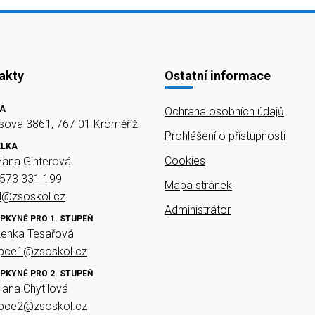
akty
Ostatní informace
A
Ochrana osobních údajů
ova 3861, 767 01 Kroměříž
Prohlášení o přístupnosti
ELKA
Cookies
Hana Ginterová
573 331 199
Mapa stránek
el@zsoskol.cz
Administrátor
PKYNĚ PRO 1. STUPEŇ
Lenka Tesařová
upce1@zsoskol.cz
PKYNĚ PRO 2. STUPEŇ
Hana Chytilová
upce2@zsoskol.cz