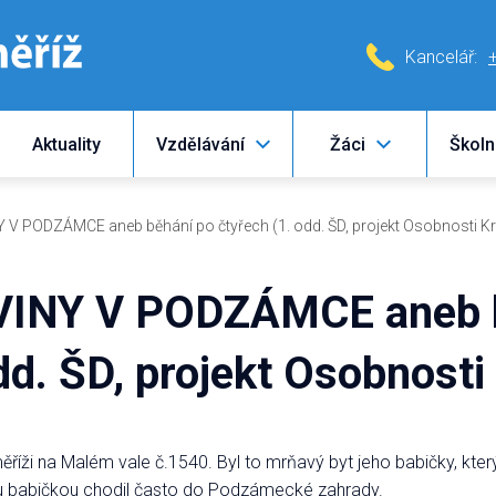
Kancelář:
Aktuality
Vzdělávání
Žáci
Školn
 PODZÁMCE aneb běhání po čtyřech (1. odd. ŠD, projekt Osobnosti K
NY V PODZÁMCE aneb b
dd. ŠD, projekt Osobnost
říži na Malém vale č.1540. Byl to mrňavý byt jeho babičky, který
u babičkou chodil často do Podzámecké zahrady.