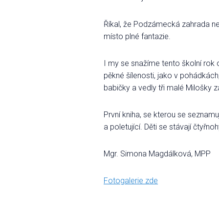
Říkal, že Podzámecká zahrada není
místo plné fantazie.
I my se snažíme tento školní ro
pěkné šílenosti, jako v pohádkách
babičky a vedly tři malé Milošky
První kniha, se kterou se seznamu
a poletující. Děti se stávají čtyřn
Mgr. Simona Magdálková, MPP
Fotogalerie zde