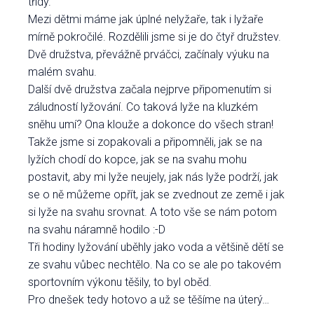
třídy.
Mezi dětmi máme jak úplné nelyžaře, tak i lyžaře
mírně pokročilé. Rozdělili jsme si je do čtyř družstev.
Dvě družstva, převážně prváčci, začínaly výuku na
malém svahu.
Další dvě družstva začala nejprve připomenutím si
záludností lyžování. Co taková lyže na kluzkém
sněhu umí? Ona klouže a dokonce do všech stran!
Takže jsme si zopakovali a připomněli, jak se na
lyžích chodí do kopce, jak se na svahu mohu
postavit, aby mi lyže neujely, jak nás lyže podrží, jak
se o ně můžeme opřít, jak se zvednout ze země i jak
si lyže na svahu srovnat. A toto vše se nám potom
na svahu náramně hodilo :-D
Tři hodiny lyžování uběhly jako voda a většině dětí se
ze svahu vůbec nechtělo. Na co se ale po takovém
sportovním výkonu těšily, to byl oběd.
Pro dnešek tedy hotovo a už se těšíme na úterý…