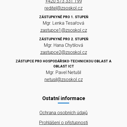
+420 573 331 199
reditel@zsoskol.cz
ZÁSTUPKYNĚ PRO 1. STUPEŇ
Mgr. Lenka Tesařová
zastupce1@zsoskol.cz
ZÁSTUPKYNĚ PRO 2. STUPEŇ
Mgr. Hana Chytilová
zastupce2@zsoskol.cz
ZÁSTUPCE PRO HOSPODÁŘSKO-TECHNICKOU OBLAST A
OBLAST ICT
Mgr. Pavel Netušil
netusil@zsoskol.cz
Ostatní informace
Ochrana osobních údajů
Prohlášení o přístupnosti