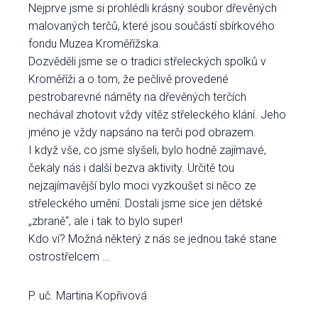
Nejprve jsme si prohlédli krásný soubor dřevěných
malovaných terčů, které jsou součástí sbírkového
fondu Muzea Kroměřížska.
Dozvěděli jsme se o tradici střeleckých spolků v
Kroměříži a o tom, že pečlivě provedené
pestrobarevné náměty na dřevěných terčích
nechával zhotovit vždy vítěz střeleckého klání. Jeho
jméno je vždy napsáno na terči pod obrazem.
I když vše, co jsme slyšeli, bylo hodně zajímavé,
čekaly nás i další bezva aktivity. Určitě tou
nejzajímavější bylo moci vyzkoušet si něco ze
střeleckého umění. Dostali jsme sice jen dětské
„zbraně“, ale i tak to bylo super!
Kdo ví? Možná některý z nás se jednou také stane
ostrostřelcem …
P. uč. Martina Kopřivová