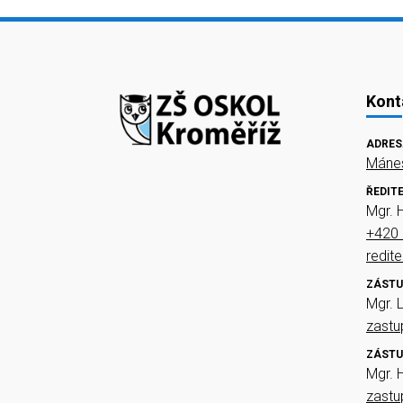
Kont
ADRES
Mánes
ŘEDIT
Mgr. 
+420 
redit
ZÁSTU
Mgr. 
zast
ZÁSTU
Mgr. 
zast