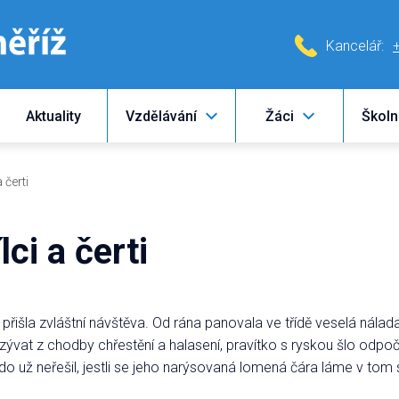
Kancelář:
Aktuality
Vzdělávání
Žáci
Školn
 čerti
ci a čerti
y přišla zvláštní návštěva. Od rána panovala ve třídě veselá nál
vat z chodby chřestění a halasení, pravítko s ryskou šlo odpočí
kdo už neřešil, jestli se jeho narýsovaná lomená čára láme v t