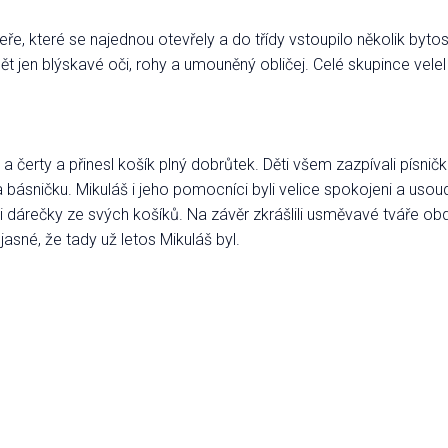
eře, které se najednou otevřely a do třídy vstoupilo několik bytos
dět jen blýskavé oči, rohy a umouněný obličej. Celé skupince vele
y a čerty a přinesl košík plný dobrůtek. Děti všem zazpívali písn
básničku. Mikuláš i jeho pomocníci byli velice spokojeni a usoud
ili dárečky ze svých košíků. Na závěr zkrášlili usměvavé tváře 
asné, že tady už letos Mikuláš byl.