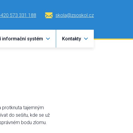
+420 573 331 188
skola@zsoskol.cz
í informační systém
Kontakty
ada protknuta tajemným
vat do sešitu, kde se už
om správném bodu zlomu.