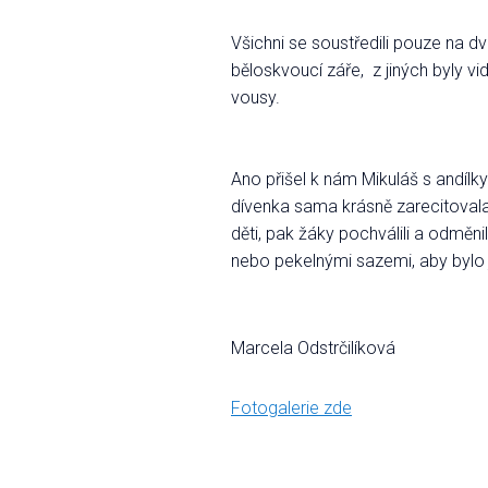
Všichni se soustředili pouze na dv
běloskvoucí záře, z jiných byly vi
vousy.
Ano přišel k nám Mikuláš s andílk
dívenka sama krásně zarecitovala 
děti, pak žáky pochválili a odměn
nebo pekelnými sazemi, aby bylo j
Marcela Odstrčilíková
Fotogalerie zde