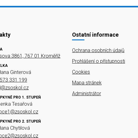
akty
Ostatní informace
A
Ochrana osobních údajů
ova 3861, 767 01 Kroměříž
Prohlášení o přístupnosti
ELKA
Cookies
Hana Ginterová
573 331 199
Mapa stránek
el@zsoskol.cz
Administrátor
PKYNĚ PRO 1. STUPEŇ
Lenka Tesařová
upce1@zsoskol.cz
PKYNĚ PRO 2. STUPEŇ
Hana Chytilová
upce2@zsoskol.cz