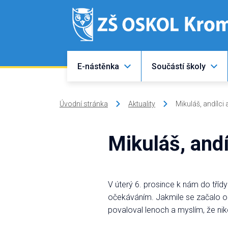
E-nástěnka
Součástí školy
Úvodní stránka
Aktuality
Mikuláš, andílci a
Mikuláš, andíl
V úterý 6. prosince k nám do tříd
očekáváním. Jakmile se začalo ozý
povaloval lenoch a myslím, že ni