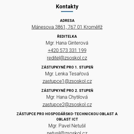
Kontakty
ADRESA
Mánesova 3861, 767 01 Kroměříž
ŘEDITELKA
Mgr. Hana Ginterová
+420 573 331 199
reditel@zsoskol.cz
ZÁSTUPKYNĚ PRO 1. STUPEŇ
Mgr. Lenka Tesařová
zastupce1@zsoskol.cz
ZÁSTUPKYNĚ PRO 2. STUPEŇ
Mgr. Hana Chytilová
zastupce2@zsoskol.cz
ZÁSTUPCE PRO HOSPODÁŘSKO-TECHNICKOU OBLAST A
OBLAST ICT
Mgr. Pavel Netušil
netusil@zsoskol.cz