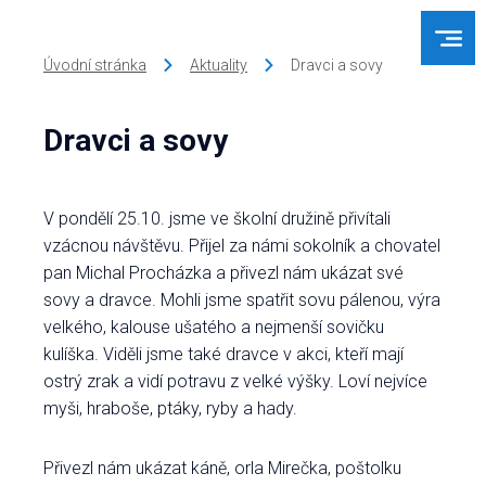
Úvodní stránka
Aktuality
Dravci a sovy
Dravci a sovy
V pondělí 25.10. jsme ve školní družině přivítali
vzácnou návštěvu. Přijel za námi sokolník a chovatel
pan Michal Procházka a přivezl nám ukázat své
sovy a dravce. Mohli jsme spatřit sovu pálenou, výra
velkého, kalouse ušatého a nejmenší sovičku
kulíška. Viděli jsme také dravce v akci, kteří mají
ostrý zrak a vidí potravu z velké výšky. Loví nejvíce
myši, hraboše, ptáky, ryby a hady.
Přivezl nám ukázat káně, orla Mirečka, poštolku