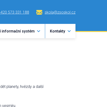
+420 573 331 188
skola@zsoskol.cz
í informační systém
Kontakty
ět planety, hvězdy a další
ch vesmíru.