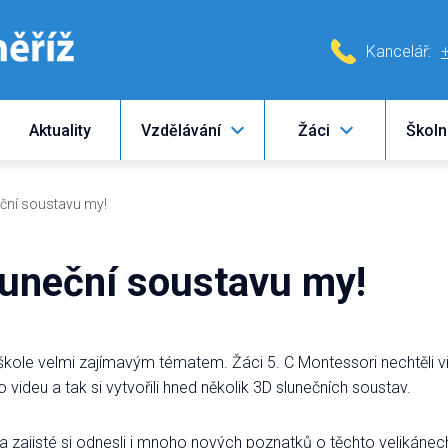
Kancelář:
Aktuality
Vzdělávání
Žáci
Školn
eční soustavu my!
luneční soustavu my!
škole velmi zajímavým tématem. Žáci 5. C Montessori nechtěli vid
 videu a tak si vytvořili hned několik 3D slunečních soustav.
a a zajisté si odnesli i mnoho nových poznatků o těchto velikáne