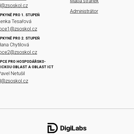
Mapa stránek
el@zsoskol.cz
Administrátor
PKYNĚ PRO 1. STUPEŇ
Lenka Tesařová
upce1@zsoskol.cz
PKYNĚ PRO 2. STUPEŇ
Hana Chytilová
upce2@zsoskol.cz
PCE PRO HOSPODÁŘSKO-
ICKOU OBLAST A OBLAST ICT
Pavel Netušil
il@zsoskol.cz