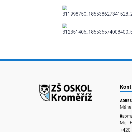
Kont
ADRES
Mánes
ŘEDIT
Mgr. 
+420 