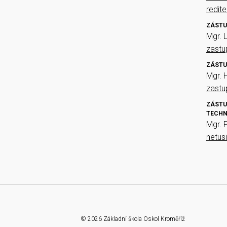
redit
ZÁSTU
Mgr. 
zast
ZÁSTU
Mgr. 
zast
ZÁSTU
TECHN
Mgr. 
netus
© 2026 Základní škola Oskol Kroměříž