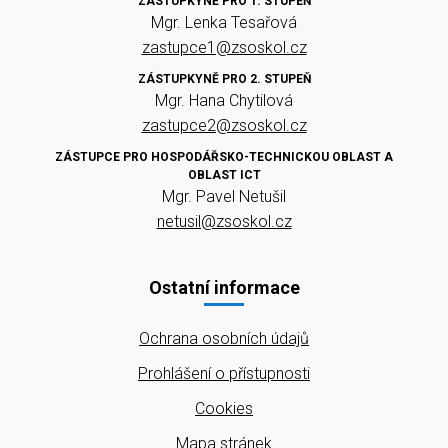
ZÁSTUPKYNĚ PRO 1. STUPEŇ
Mgr. Lenka Tesařová
zastupce1@zsoskol.cz
ZÁSTUPKYNĚ PRO 2. STUPEŇ
Mgr. Hana Chytilová
zastupce2@zsoskol.cz
ZÁSTUPCE PRO HOSPODÁŘSKO-TECHNICKOU OBLAST A
OBLAST ICT
Mgr. Pavel Netušil
netusil@zsoskol.cz
Ostatní informace
Ochrana osobních údajů
Prohlášení o přístupnosti
Cookies
Mapa stránek