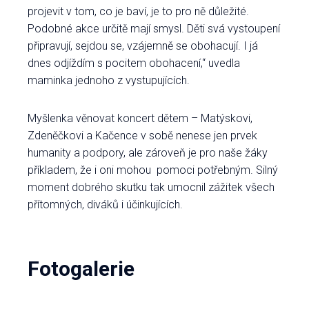
projevit v tom, co je baví, je to pro ně důležité.
Podobné akce určitě mají smysl. Děti svá vystoupení
připravují, sejdou se, vzájemně se obohacují. I já
dnes odjíždím s pocitem obohacení,“ uvedla
maminka jednoho z vystupujících.
Myšlenka věnovat koncert dětem – Matýskovi,
Zdeněčkovi a Kačence v sobě nenese jen prvek
humanity a podpory, ale zároveň je pro naše žáky
příkladem, že i oni mohou pomoci potřebným. Silný
moment dobrého skutku tak umocnil zážitek všech
přítomných, diváků i účinkujících.
Fotogalerie