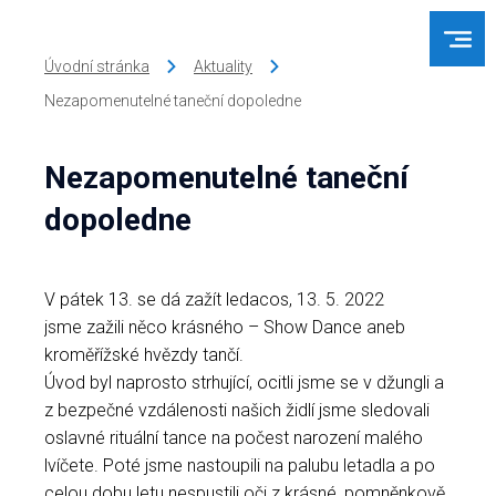
Úvodní stránka
Aktuality
Nezapomenutelné taneční dopoledne
Nezapomenutelné taneční
dopoledne
V pátek 13. se dá zažít ledacos, 13. 5. 2022
jsme zažili něco krásného – Show Dance aneb
kroměřížské hvězdy tančí.
Úvod byl naprosto strhující, ocitli jsme se v džungli a
z bezpečné vzdálenosti našich židlí jsme sledovali
oslavné rituální tance na počest narození malého
lvíčete. Poté jsme nastoupili na palubu letadla a po
celou dobu letu nespustili oči z krásné, pomněnkově