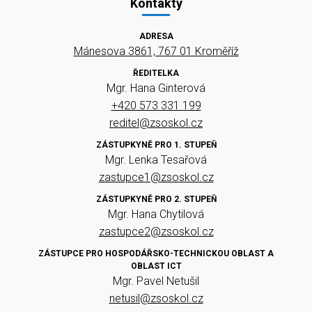
Kontakty
ADRESA
Mánesova 3861, 767 01 Kroměříž
ŘEDITELKA
Mgr. Hana Ginterová
+420 573 331 199
reditel@zsoskol.cz
ZÁSTUPKYNĚ PRO 1. STUPEŇ
Mgr. Lenka Tesařová
zastupce1@zsoskol.cz
ZÁSTUPKYNĚ PRO 2. STUPEŇ
Mgr. Hana Chytilová
zastupce2@zsoskol.cz
ZÁSTUPCE PRO HOSPODÁŘSKO-TECHNICKOU OBLAST A
OBLAST ICT
Mgr. Pavel Netušil
netusil@zsoskol.cz