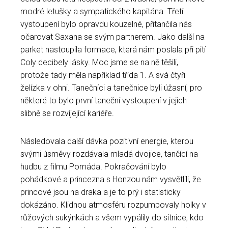
modré letušky a sympatického kapitána. Třetí
vystoupení bylo opravdu kouzelné, přitančila nás
očarovat Saxana se svým partnerem. Jako další na
parket nastoupila formace, která nám poslala při pití
Coly decibely lásky. Moc jsme se na ně těšili,
protože tady měla například třída 1. A svá čtyři
želízka v ohni. Tanečníci a tanečnice byli úžasní, pro
některé to bylo první taneční vystoupení v jejich
slibně se rozvíjející kariéře.
Následovala další dávka pozitivní energie, kterou
svými úsměvy rozdávala mladá dvojice, tančící na
hudbu z filmu Pomáda. Pokračování bylo
pohádkové a princezna s Honzou nám vysvětlili, že
princové jsou na draka a je to prý i statisticky
dokázáno. Klidnou atmosféru rozpumpovaly holky v
růžových sukýnkách a všem vypálily do sítnice, kdo