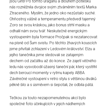
jsou Girls! Po tomto uragánu a dlouhém potlesku
nás rozněžnila dvojice svým ztvárněním textů Marka
Ztraceného. Myslím, že jedno oko nezůstalo suché.
Ohňostroj vášně a temperamentu předvedl tajemný
Zoro se svou kráskou, jako bonus strhl masku a
odhalil nám svou tvář. Neskutečně energickým
vystoupením byla formace Pročpak si nezatancovat
na písně od Šum svistu. Po těchto žhavých kouscích
jsme přivítali zchlazení v Ledovém království. Elzu a
jejího tanečníka jsme sledovali se zatajeným
dechem od začátku až do konce. Ze zajetí věčného
ledu nás vysvobodil úžasný taneční pár, který vystřihl
dech beroucí momenty v rytmu kapely ABBA.
Závěrečné vystoupení v retro stylu s většinou diváků
pěkně šilo a s úsměvem si šepotali, že odbila pátá.
Tečkou za touto nezapomenutelnou akcí bylo
společné foto účinkujících v jejich nádherných