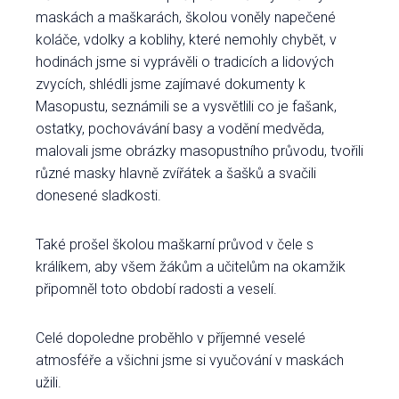
maskách a maškarách, školou voněly napečené
koláče, vdolky a koblihy, které nemohly chybět, v
hodinách jsme si vyprávěli o tradicích a lidových
zvycích, shlédli jsme zajímavé dokumenty k
Masopustu, seznámili se a vysvětlili co je fašank,
ostatky, pochovávání basy a vodění medvěda,
malovali jsme obrázky masopustního průvodu, tvořili
různé masky hlavně zvířátek a šašků a svačili
donesené sladkosti.
Také prošel školou maškarní průvod v čele s
králíkem, aby všem žákům a učitelům na okamžik
připomněl toto období radosti a veselí.
Celé dopoledne proběhlo v příjemné veselé
atmosféře a všichni jsme si vyučování v maskách
užili.