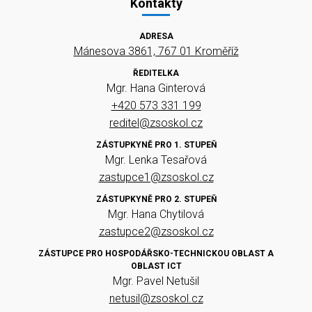
Kontakty
ADRESA
Mánesova 3861, 767 01 Kroměříž
ŘEDITELKA
Mgr. Hana Ginterová
+420 573 331 199
reditel@zsoskol.cz
ZÁSTUPKYNĚ PRO 1. STUPEŇ
Mgr. Lenka Tesařová
zastupce1@zsoskol.cz
ZÁSTUPKYNĚ PRO 2. STUPEŇ
Mgr. Hana Chytilová
zastupce2@zsoskol.cz
ZÁSTUPCE PRO HOSPODÁŘSKO-TECHNICKOU OBLAST A
OBLAST ICT
Mgr. Pavel Netušil
netusil@zsoskol.cz