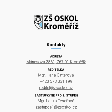
Kontakty
ADRESA
Mánesova 3861, 767 01 Kroměříž
ŘEDITELKA
Mgr. Hana Ginterová
+420 573 331 199
reditel@zsoskol.cz
ZÁSTUPKYNĚ PRO 1. STUPEŇ
Mgr. Lenka Tesařová
zastupce1@zsoskol.cz