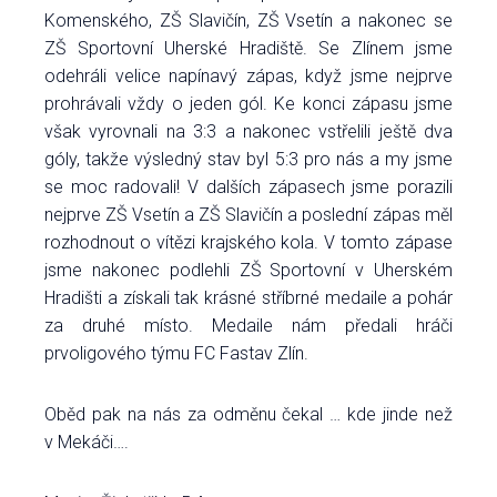
Komenského, ZŠ Slavičín, ZŠ Vsetín a nakonec se
ZŠ Sportovní Uherské Hradiště. Se Zlínem jsme
odehráli velice napínavý zápas, když jsme nejprve
prohrávali vždy o jeden gól. Ke konci zápasu jsme
však vyrovnali na 3:3 a nakonec vstřelili ještě dva
góly, takže výsledný stav byl 5:3 pro nás a my jsme
se moc radovali! V dalších zápasech jsme porazili
nejprve ZŠ Vsetín a ZŠ Slavičín a poslední zápas měl
rozhodnout o vítězi krajského kola. V tomto zápase
jsme nakonec podlehli ZŠ Sportovní v Uherském
Hradišti a získali tak krásné stříbrné medaile a pohár
za druhé místo. Medaile nám předali hráči
prvoligového týmu FC Fastav Zlín.
Oběd pak na nás za odměnu čekal … kde jinde než
v Mekáči….