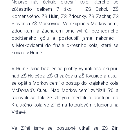
Nejprve nás čekalo okresní kolo, kterého se
zúčastnilo celkem 7 škol – ZŠ Oskol, ZŠ
Komenského, ZŠ Hulín, ZŠ Zdounky, ZŠ Zachar, ZŠ
Slovan a ZŠ Morkovice. Ve skupině s Morkovicemi,
Zdounkami a Zacharem jsme vyhráli bez jediného
obdrženého gólu a postoupili jsme nakonec i
s Morkovicemi do finále okresního kola, které se
konalo v Hulíně.
V Hulíně jsme bez jediné prohry vyhráli naši skupinu
nad ZŠ Holešov, ZŠ Chvalčov a ZŠ Kvasice a utkali
se opět s Morkovicemi o postup do krajského kola
McDonalďs Cupu. Nad Morkovicemi zvítězili 5:0 a
radovali se tak ze zlatých medailí a postupu do
Krajského kola ve Zlíně na fotbalovém stadionu na
Vršavě.
Ve Zlíně jsme se postupně utkali se ZŠ Zlín