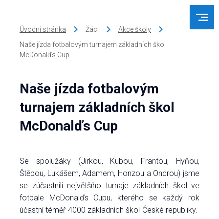
Úvodní stránka
Žáci
Akce školy
Naše jízda fotbalovým turnajem základních škol
McDonalďs Cup
Naše jízda fotbalovým
turnajem základních škol
McDonalďs Cup
Se spolužáky (Jirkou, Kubou, Frantou, Hyňou,
Štěpou, Lukášem, Adamem, Honzou a Ondrou) jsme
se zúčastnili největšího turnaje základních škol ve
fotbale McDonalďs Cupu, kterého se každý rok
účastní téměř 4000 základních škol České republiky.